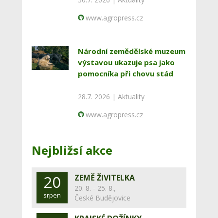
www.agropress.cz
Národní zemědělské muzeum
výstavou ukazuje psa jako
pomocníka při chovu stád
28.7. 2026 |
Aktuality
www.agropress.cz
Nejbližsí akce
20
ZEMĚ ŽIVITELKA
20. 8. - 25. 8.,
srpen
České Budějovice