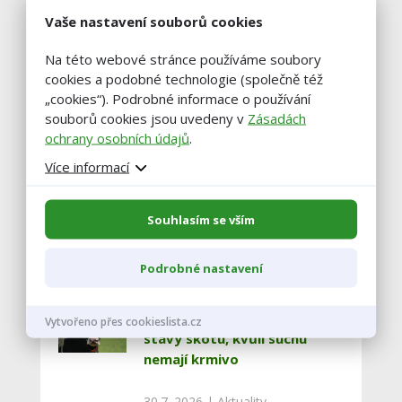
Vaše nastavení souborů cookies
foto: http://www.ploegint.nl/dairy-
Na této webové stránce používáme soubory
cattle/transport/
cookies a podobné technologie (společně též
„cookies“). Podrobné informace o používání
souborů cookies jsou uvedeny v
Zásadách
ochrany osobních údajů
.
Více informací
Vstoupit do diskuze
Souhlasím se vším
Podobné články
Podrobné nastavení
Zemědělci na jihu Čech snižují
Vytvořeno přes cookieslista.cz
stavy skotu, kvůli suchu
nemají krmivo
30.7. 2026 |
Aktuality