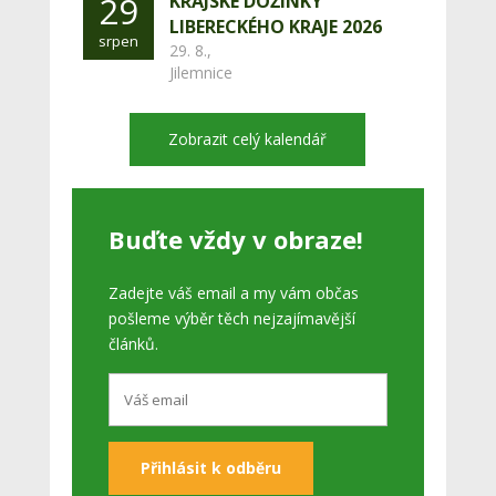
29
KRAJSKÉ DOŽÍNKY
LIBERECKÉHO KRAJE 2026
srpen
29. 8.,
Jilemnice
Zobrazit celý kalendář
Buďte vždy v obraze!
Zadejte váš email a my vám občas
pošleme výběr těch nejzajímavější
článků.