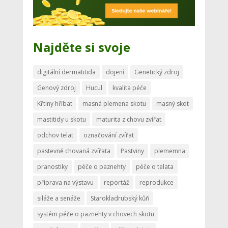
Najděte si svoje
digitální dermatitida
dojení
Genetický zdroj
Genový zdroj
Hucul
kvalita péče
Křtiny hříbat
masná plemena skotu
masný skot
mastitidy u skotu
maturita z chovu zvířat
odchov telat
označování zvířat
pastevně chovaná zvířata
Pastviny
plememna
pranostiky
péče o paznehty
péče o telata
příprava na výstavu
reportáž
reprodukce
siláže a senáže
Starokladrubský kůň
systém péče o paznehty v chovech skotu