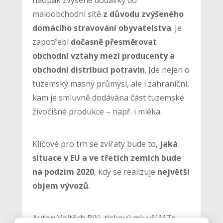
maloobchodní sítě
z důvodu zvýšeného
domácího stravování obyvatelstva
. Je
zapotřebí
dočasně přesměrovat
obchodní vztahy mezi producenty a
obchodní distribucí potravin
. Jde nejen o
tuzemský masný průmysl, ale i zahraniční,
kam je smluvně dodávána část tuzemské
živočišné produkce – např. i mléka.
Klíčové pro trh se zvířaty bude to,
jaká
situace v EU a ve třetích zemích bude
na podzim 2020
, kdy se realizuje
největší
objem vývozů
.
Autor: Vojtěch Bílý, tiskový mluvčí MZe