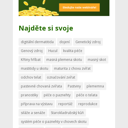
Najděte si svoje
digitální dermatitida
dojení
Genetický zdroj
Genový zdroj
Hucul
kvalita péče
Křtiny hříbat
masná plemena skotu
masný skot
mastitidy u skotu
maturita z chovu zvířat
odchov telat
označování zvířat
pastevně chovaná zvířata
Pastviny
plememna
pranostiky
péče o paznehty
péče o telata
příprava na výstavu
reportáž
reprodukce
siláže a senáže
Starokladrubský kůň
systém péče o paznehty v chovech skotu