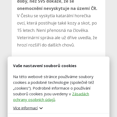
doby, než SVS dokáže, že se
onemocnění nevyskytuje na území ČR.
V Česku se vyskytla katarální horečka
ovcí, která postihuje také kozy a skot, po
15 letech. Není přenosná na člověka.
Veterinární správa ale už dříve uvedla, že
hrozí rozšíří do dalších chovů.
Ministr zemědělství Marek Výborný (KDU-
Vaše nastavení souborů cookies
ČSL) už dříve zdůraznil, že
není nutné
Na této webové stránce používáme soubory
zvířata plošně utrácet.
Ministerstvo
cookies a podobné technologie (společně též
nicméně chystá kompenzace, a to
„cookies“). Podrobné informace o používání
například za zvířata, která uhynula nebo
souborů cookies jsou uvedeny v
Zásadách
musela být utracena, případně uhradí i
ochrany osobních údajů
.
vakcinace.
Více informací