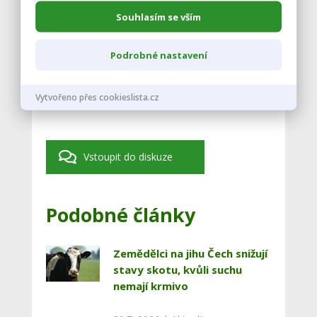
zdroj: ČTK
Souhlasím se vším
Podrobné nastavení
foto: pixabay.com
Vytvořeno přes cookieslista.cz
Vstoupit do diskuze
Podobné články
Zemědělci na jihu Čech snižují
stavy skotu, kvůli suchu
nemají krmivo