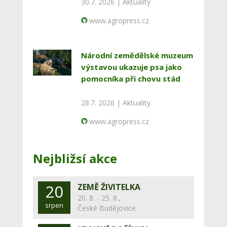
30.7. 2026 |
Aktuality
www.agropress.cz
Národní zemědělské muzeum
výstavou ukazuje psa jako
pomocníka při chovu stád
28.7. 2026 |
Aktuality
www.agropress.cz
Nejbližsí akce
20
ZEMĚ ŽIVITELKA
20. 8. - 25. 8.,
srpen
České Budějovice