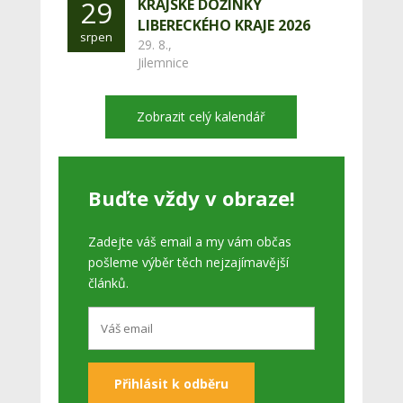
29
KRAJSKÉ DOŽÍNKY
LIBERECKÉHO KRAJE 2026
srpen
29. 8.,
Jilemnice
Zobrazit celý kalendář
Buďte vždy v obraze!
Zadejte váš email a my vám občas
pošleme výběr těch nejzajímavější
článků.