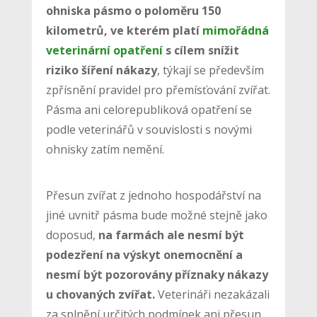
ohniska pásmo o poloměru 150
kilometrů, ve kterém platí
mimořádná
veterinární opatření
s cílem snížit
riziko šíření nákazy
, týkají se především
zpřísnění pravidel pro přemísťování zvířat.
Pásma ani celorepubliková opatření se
podle veterinářů v souvislosti s novými
ohnisky zatím nemění.
Přesun zvířat z jednoho hospodářství na
jiné uvnitř pásma bude možné stejně jako
doposud,
na farmách ale nesmí být
podezření na výskyt onemocnění a
nesmí být pozorovány příznaky nákazy
u chovaných zvířat.
Veterináři nezakázali
za splnění určitých podmínek ani přesun