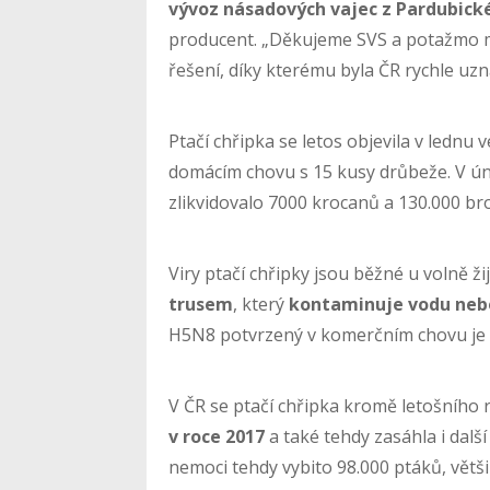
vývoz násadových vajec z Pardubick
producent. „Děkujeme SVS a potažmo mi
řešení, díky kterému byla ČR rychle uz
Ptačí chřipka se letos objevila v ledn
domácím chovu s 15 kusy drůbeže. V ú
zlikvidovalo 7000 krocanů a 130.000 bro
Viry ptačí chřipky jsou běžné u volně ži
trusem
, který
kontaminuje vodu neb
H5N8 potvrzený v komerčním chovu j
V ČR se ptačí chřipka kromě letošního
v roce 2017
a také tehdy zasáhla i dalš
nemoci tehdy vybito 98.000 ptáků, větš