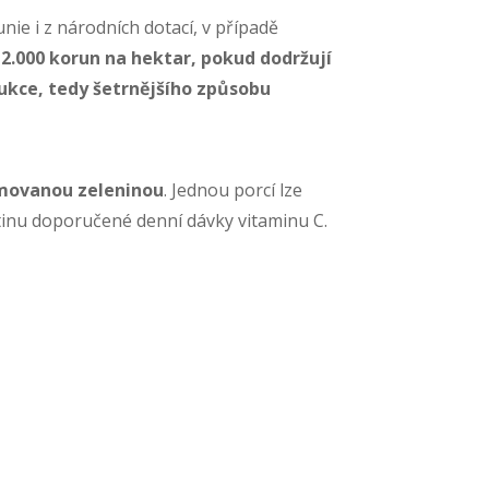
ie i z národních dotací, v případě
12.000 korun na hektar, pokud dodržují
ukce, tedy šetrnějšího způsobu
umovanou zeleninou
. Jednou porcí lze
tinu doporučené denní dávky vitaminu C.