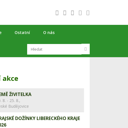
e
Ostatní
O nás
í akce
EMĚ ŽIVITELKA
. 8. - 25. 8.,
eské Budějovice
RAJSKÉ DOŽÍNKY LIBERECKÉHO KRAJE
026