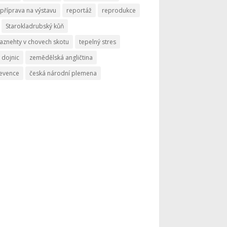
příprava na výstavu
reportáž
reprodukce
Starokladrubský kůň
aznehty v chovech skotu
tepelný stres
 dojnic
zemědělská angličtina
revence
česká národní plemena