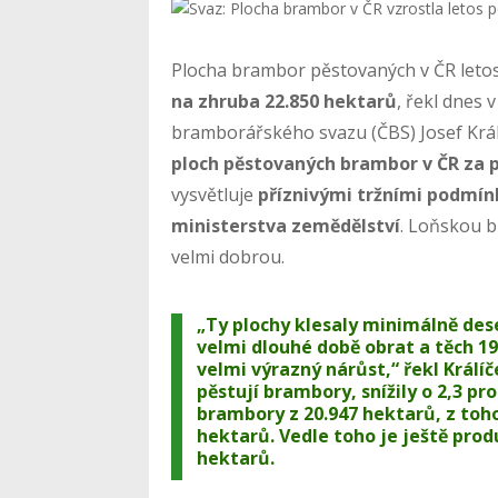
Plocha brambor pěstovaných v ČR leto
na zhruba 22.850 hektarů
, řekl dnes
bramborářského svazu (ČBS) Josef Král
ploch pěstovaných brambor v ČR za p
vysvětluje
příznivými tržními podmín
ministerstva zemědělství
. Loňskou b
velmi dobrou.
„Ty plochy klesaly minimálně dese
velmi dlouhé době obrat a těch 19
velmi výrazný nárůst,“ řekl Králíč
pěstují brambory, snížily o 2,3 pr
brambory z 20.947 hektarů, z toh
hektarů. Vedle toho je ještě pro
hektarů.