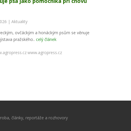
uje psa jako pomocníka při chovu
2026 |
Aktuality
veckým, ovčáckým a honáckým psům se věnuje
ýstava pražského..
celý článek
www.agropress.cz
roba, články, reportáže a rozhovory