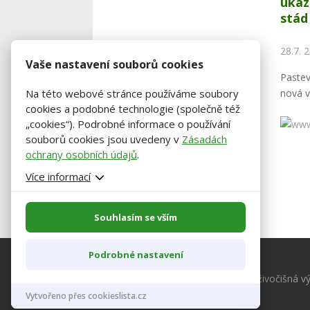
ukaz
stád
28.7. 
Vaše nastavení souborů cookies
Paste
nová v
Na této webové stránce používáme soubory
cookies a podobné technologie (společně též
„cookies“). Podrobné informace o používání
souborů cookies jsou uvedeny v
Zásadách
ochrany osobních údajů
.
Více informací
Souhlasím se vším
Podrobné nastavení
© 2026 Agropress.cz – Zemědělství, živočišná vý
Vytvořeno přes cookieslista.cz