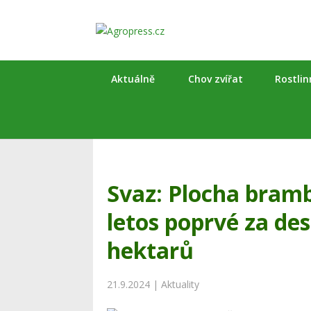
Aktuálně
Chov zvířat
Rostli
Svaz: Plocha bramb
letos poprvé za des
hektarů
21.9.2024
|
Aktuality