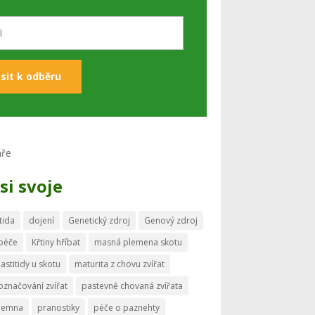
si svoje
tida
dojení
Genetický zdroj
Genový zdroj
 péče
Křtiny hříbat
masná plemena skotu
astitidy u skotu
maturita z chovu zvířat
označování zvířat
pastevně chovaná zvířata
memna
pranostiky
péče o paznehty