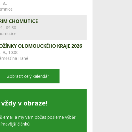
. 8.,
lemnice
RIM CHOMUTICE
 9., 09:30
homutice
OŽÍNKY OLOMOUCKÉHO KRAJE 2026
. 9., 10:00
áměšť na Hané
Zobrazit celý kalendář
 vždy v obraze!
áš email a my vám občas pošleme výběr
jímavější článků.