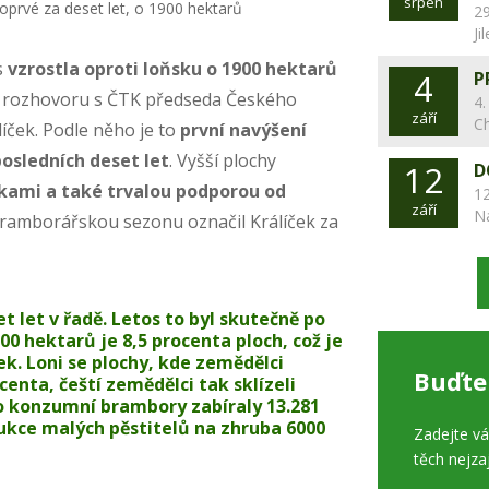
srpen
29
Ji
s
vzrostla oproti loňsku o 1900 hektarů
4
P
 v rozhovoru s ČTK předseda Českého
4.
září
C
íček. Podle něho je to
první navýšení
osledních deset let
. Vyšší plochy
12
D
kami a také trvalou podporou od
12
září
N
ramborářskou sezonu označil Králíček za
t let v řadě. Letos to byl skutečně po
00 hektarů je 8,5 procenta ploch, což je
ek. Loni se plochy, kde zemědělci
Buďte
ocenta, čeští zemědělci tak sklízeli
o konzumní brambory zabíraly 13.281
dukce malých pěstitelů na zhruba 6000
Zadejte v
těch nejza