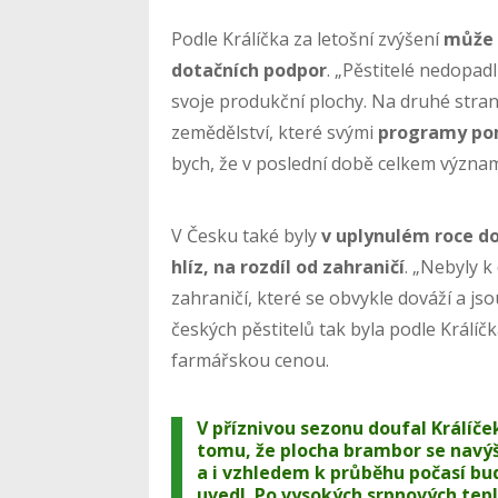
Podle Králíčka za letošní zvýšení
může 
dotačních podpor
. „Pěstitelé nedopadl
svoje produkční plochy. Na druhé straně
zemědělství, které svými
programy pom
bych, že v poslední době celkem význ
V Česku také byly
v uplynulém roce d
hlíz, na rozdíl od zahraničí
. „Nebyly k
zahraničí, které se obvykle dováží a jsou
českých pěstitelů tak byla podle Králíč
farmářskou cenou.
V příznivou sezonu doufal Králíček
tomu, že plocha brambor se navýši
a i vzhledem k průběhu počasí bu
uvedl. Po vysokých srpnových tep