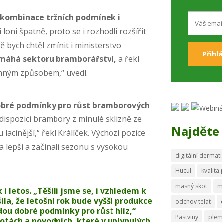
kombinace tržních podmínek i
i loni špatně, proto se i rozhodli rozšířit
 bych chtěl zmínit i ministerstvo
áhá sektoru bramborářství,
a řekl
amným způsobem,“ uvedl.
obré podmínky pro růst bramborových
 dispozici brambory z minulé sklizně ze
Najděte 
 lacinější,“ řekl Králíček. Výchozí pozice
ka lepší a začínali sezonu s vysokou
digitální dermati
Hucul
kvalita
masný skot
m
 i letos. „Těšili jsme se, i vzhledem k
la, že letošní rok bude vyšší produkce
odchov telat
dou dobré podmínky pro růst hlíz,“
Pastviny
ple
lotách a povodních, které v uplynulých