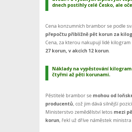
dnech postihly celé Česko, ale oč
Cena konzumních brambor se podle sv
přepočtu přibližně pět korun za kilo
Cena, za kterou nakupují lidé kilogra
27 korun, v akcích 12 korun
.
Náklady na vypěstování kilogram
čtyřmi až pěti korunami.
Pěstitelé brambor se
mohou od loňské
producentů
, což jim dává silnější pozi
Ministerstvo zemědělství letos
mezi pě
korun
, řekl už dříve náměstek ministr