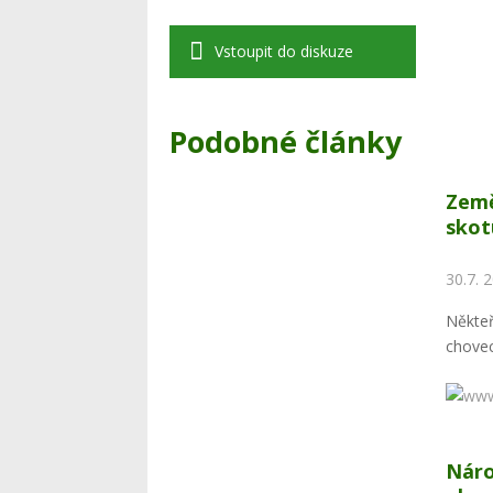
Vstoupit do diskuze
Podobné články
Země
skot
30.7. 
Někteř
chovec
Náro