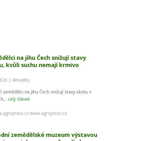
dělci na jihu Čech snižují stavy
u, kvůli suchu nemají krmivo
2026 |
Aktuality
í zemědělci na jihu Čech snižují stavy skotu v
h,..
celý článek
www.agropress.cz
dní zemědělské muzeum výstavou