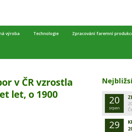
nná výroba
Technologie
Zpracování faremní produkc
or v ČR vzrostla
Nejbližs
et let, o 1900
20
Z
20
srpen
Č
29
K
2