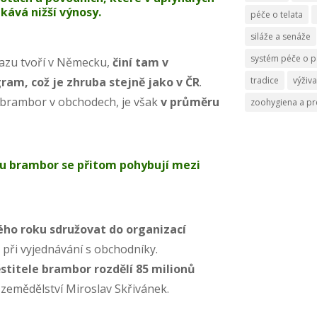
ekává nižší výnosy.
péče o telata
siláže a senáže
systém péče o p
azu tvoří v Německu,
činí tam v
gram, což je zhruba stejně jako v ČR
.
tradice
výživa
m brambor v obchodech, je však
v průměru
zoohygiena a p
u brambor se přitom pohybují mezi
ho roku sdružovat do organizací
ci při vyjednávání s obchodníky.
stitele brambor rozdělí 85 milionů
a zemědělství Miroslav Skřivánek.