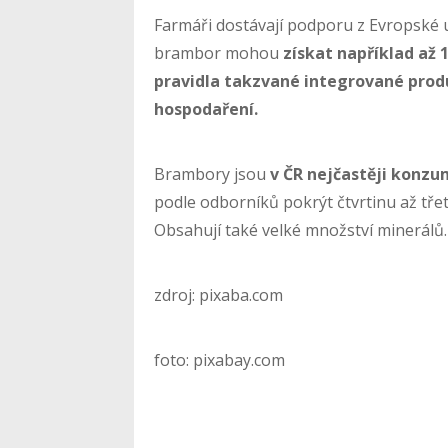
Farmáři dostávají podporu z Evropské un
brambor mohou
získat například až 
pravidla takzvané integrované prod
hospodaření.
Brambory jsou
v ČR nejčastěji konz
podle odborníků pokrýt čtvrtinu až tře
Obsahují také velké množství minerálů.
zdroj: pixaba.com
foto: pixabay.com