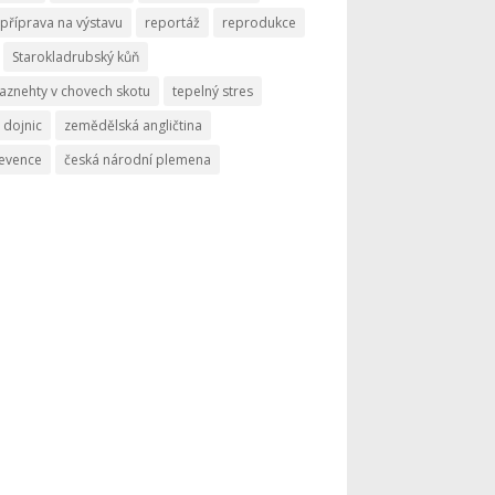
příprava na výstavu
reportáž
reprodukce
Starokladrubský kůň
aznehty v chovech skotu
tepelný stres
 dojnic
zemědělská angličtina
revence
česká národní plemena