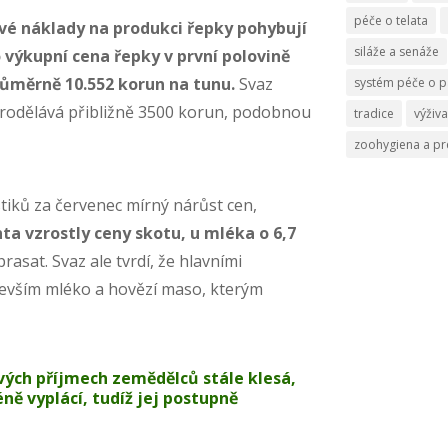
péče o telata
é náklady na produkci řepky pohybují
siláže a senáže
 výkupní cena řepky v první polovině
růměrně 10.552 korun na tunu.
Svaz
systém péče o p
 prodělává přibližně 3500 korun, podobnou
tradice
výživa
zoohygiena a p
stiků za červenec mírný nárůst cen,
ta vzrostly ceny skotu, u mléka o 6,7
rasat. Svaz ale tvrdí, že hlavními
devším mléko a hovězí maso, kterým
vých příjmech zemědělců stále klesá,
ně vyplácí, tudíž jej postupně