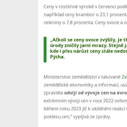
Ceny v rostlinné výrobě v červenci po
například ceny brambor o 23,1 procenta
zeleniny o 7,8 procenta. Ceny ovoce a ol
„Ačkoli se ceny ovoce zvýšily, je 
úrody zničily jarní mrazy. Stejně
kde i přes nárůst ceny stále ned
Pýcha.
Ministerstvo zemědělství v takzvané
Ze
zemědělské ekonomiky a informací, uvád
zpravidla
odvíjí od vývoje cen na ev
extrémním vývoji cen v roce 2022 ovliv
během roku 2023 již k uklidnění reakc
poklesu cen,“ vyplývá ze zprávy.