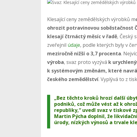
Klesající ceny zemědělských výrobků m
ohrozit potravinovou soběstačnost 
klesají čtrnáctý měsíc v řadě
, Český s
zveřejnil
údaje
, podle kterých byly v č
meziročně nižší o 3,7 procenta
. Nejv
výroba
, svaz proto vyzývá
k urychlen
k systémovým změnám, které navrátí 
českého zemědělství
. Vyplývá to z ti
„Bez těchto kroků hrozí další úb
podniků, což může vést až k ohro
republiky,“ uvedl svaz v tiskové
Martin Pýcha doplnil, že likvidač
úrody, nízkých výnosů a trvale kle