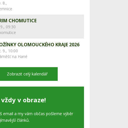
. 8.,
lemnice
RIM CHOMUTICE
 9., 09:30
homutice
OŽÍNKY OLOMOUCKÉHO KRAJE 2026
. 9., 10:00
áměšť na Hané
Zobrazit celý kalendář
 vždy v obraze!
áš email a my vám občas pošleme výběr
jímavější článků.