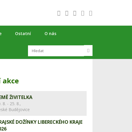
e
Ostatní
O nás
í akce
EMĚ ŽIVITELKA
. 8. - 25. 8.,
eské Budějovice
RAJSKÉ DOŽÍNKY LIBERECKÉHO KRAJE
026