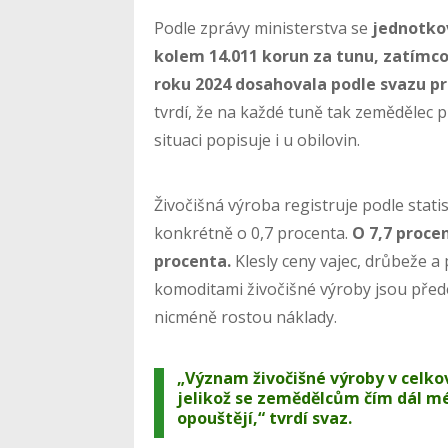
Podle zprávy ministerstva se
jednotkov
kolem 14.011 korun za tunu, zatímco
roku 2024 dosahovala podle svazu p
tvrdí, že na každé tuně tak zemědělec
situaci popisuje i u obilovin.
Živočišná výroba registruje podle stati
konkrétně o 0,7 procenta.
O 7,7 procen
procenta.
Klesly ceny vajec, drůbeže a p
komoditami živočišné výroby jsou pře
nicméně rostou náklady.
„Význam živočišné výroby v celko
jelikož se zemědělcům čím dál mé
opouštějí,“ tvrdí svaz.