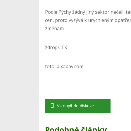
Podle Pýchy žádný jiný sektor nečeli
cen, proto vyzývá k urychleným opatř
změnám.
zdroj: ČTK
foto: pixabay.com
Vstoupit do diskuze
Podobné články