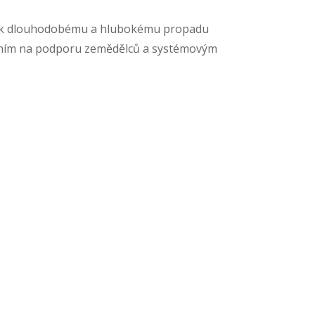
l tak dlouhodobému a hlubokému propadu
ením na podporu zemědělců a systémovým