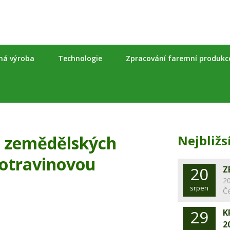
nná výroba
Technologie
Zpracování faremní produkc
ny zemědělských
Nejbližs
potravinovou
20
Z
20
srpen
Č
29
K
2