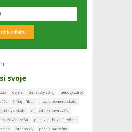
si svoje
tida
dojení
Genetický zdroj
Genový zdroj
 péče
Křtiny hříbat
masná plemena skotu
astitidy u skotu
maturita z chovu zvířat
označování zvířat
pastevně chovaná zvířata
memna
pranostiky
péče o paznehty