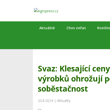
Aktuálně
Chov zvířat
Rostli
Svaz: Klesající ce
výrobků ohrožují 
soběstačnost
20.8.2024
|
Aktuality