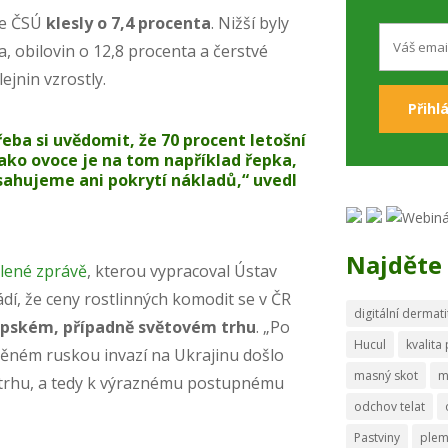
dle ČSÚ
klesly o 7,4 procenta
. Nižší byly
, obilovin o 12,8 procenta a čerstvé
ejnin vzrostly.
třeba si uvědomit, že 70 procent letošní
 jako ovoce je na tom například řepka,
osahujeme ani pokrytí nákladů,“ uvedl
Najděte 
lené zprávě
, kterou vypracoval Ústav
í, že ceny rostlinných komodit se v ČR
digitální dermati
ropském, případně světovém trhu
. „Po
Hucul
kvalita
něném ruskou invazí na Ukrajinu došlo
masný skot
m
í trhu, a tedy k výraznému postupnému
odchov telat
Pastviny
ple