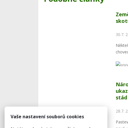
Země
skot
30.7. 
Někteř
chovec
Náro
ukaz
stád
28.7. 
Vaše nastavení souborů cookies
Paste