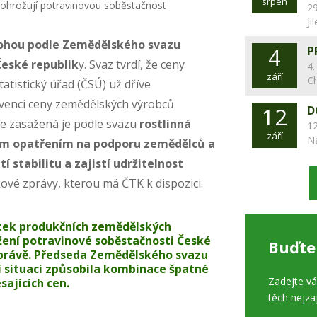
srpen
29
Ji
ohou podle Zemědělského svazu
4
P
České republik
y. Svaz tvrdí, že ceny
4.
září
C
tatistický úřad (ČSÚ) už dříve
ervenci ceny zemědělských výrobců
12
D
íce zasažená je podle svazu
rostlinná
12
září
N
ým opatřením na podporu zemědělců a
stabilitu a zajistí udržitelnost
skové zprávy, kterou má ČTK k dispozici.
ytek produkčních zemědělských
žení potravinové soběstačnosti České
Buďte
 zprávě. Předseda Zemědělského svazu
ní situaci způsobila kombinace špatné
Zadejte v
sajících cen.
těch nejza