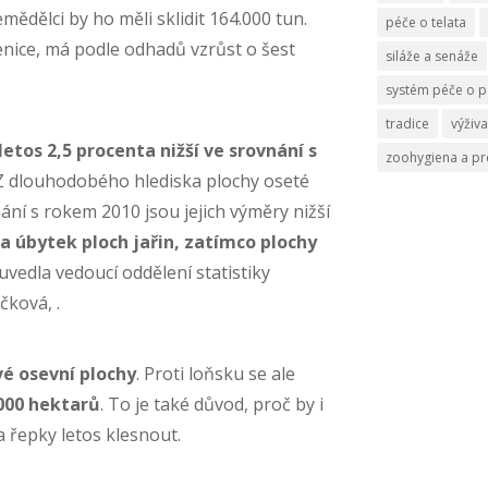
emědělci by ho měli sklidit 164.000 tun.
péče o telata
pšenice, má podle odhadů vzrůst o šest
siláže a senáže
systém péče o p
tradice
výživa
letos 2,5 procenta nižší ve srovnání s
zoohygiena a p
„Z dlouhodobého hlediska plochy oseté
nání s rokem 2010 jsou jejich výměry nižší
 úbytek ploch jařin, zatímco plochy
 uvedla vedoucí oddělení statistiky
čková, .
vé osevní plochy
. Proti loňsku se ale
.000 hektarů
. To je také důvod, proč by i
 řepky letos klesnout.