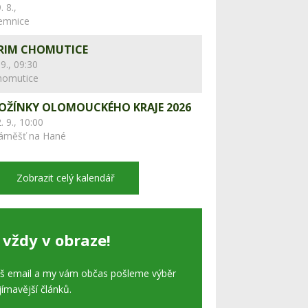
. 8.,
lemnice
RIM CHOMUTICE
 9., 09:30
homutice
OŽÍNKY OLOMOUCKÉHO KRAJE 2026
. 9., 10:00
áměšť na Hané
Zobrazit celý kalendář
 vždy v obraze!
áš email a my vám občas pošleme výběr
jímavější článků.