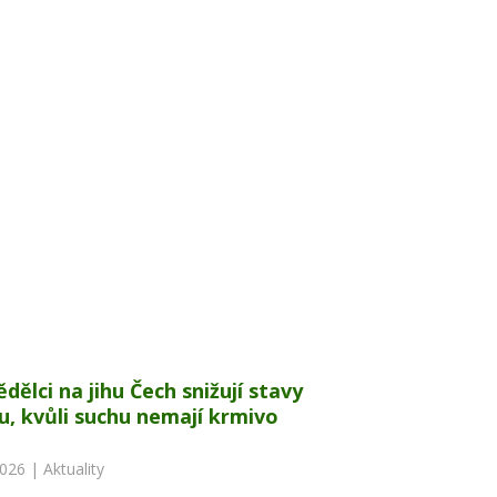
dělci na jihu Čech snižují stavy
u, kvůli suchu nemají krmivo
2026 |
Aktuality