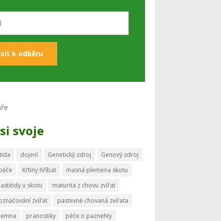
si svoje
tida
dojení
Genetický zdroj
Genový zdroj
 péče
Křtiny hříbat
masná plemena skotu
astitidy u skotu
maturita z chovu zvířat
označování zvířat
pastevně chovaná zvířata
memna
pranostiky
péče o paznehty