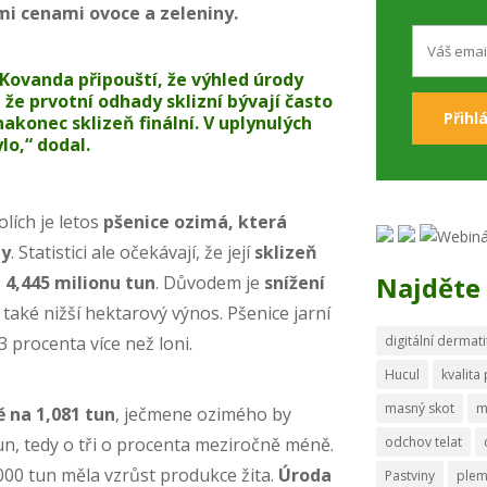
mi cenami ovoce a zeleniny.
Kovanda připouští, že
výhled úrody
, že prvotní odhady sklizní bývají často
 nakonec sklizeň finální. V uplynulých
lo,“ dodal.
lích je letos
pšenice ozimá, která
hy
. Statistici ale očekávají, že její
sklizeň
Najděte 
 4,445 milionu tun
. Důvodem je
snížení
 také nižší hektarový výnos. Pšenice jarní
3 procenta více než loni.
digitální dermati
Hucul
kvalita
masný skot
m
 na 1,081 tun
, ječmene ozimého by
un, tedy o tři o procenta meziročně méně.
odchov telat
.000 tun měla vzrůst produkce žita.
Úroda
Pastviny
ple