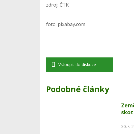
zdroj: ČTK
foto: pixabay.com
Vstoupit do diskuze
Podobné články
Země
skot
30.7. 