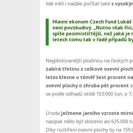
lidé měli i nadále počítat také
s vysoký
Hlavní ekonom Czech Fund Lukáš 
není povzbudivý
. „Nutno však říci
spíše pesimističtější, než jaká je
letech tomu tak v řadě případů by
Nejpěstovanější plodinou na českých po
zabírá třetinu z celkové osevní ploc
letos klesne o téměř šest procent na
osevní plochy o zhruba pět procent
a
se podle odhadů sklidí 103.000 tun, o 7,
Úroda
ječmene jarního vzroste mírně
naopak mělo být sklizeno asi 625.000 t
Díky rozšíření osevní plochy by na 159