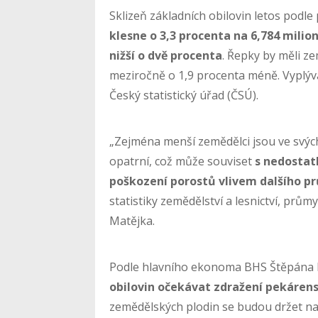
Sklizeň základních obilovin letos podl
klesne o 3,3 procenta na 6,784 milio
nižší o dvě procenta
. Řepky by měli ze
meziročně o 1,9 procenta méně. Vyplýv
Český statistický úřad (ČSÚ).
„Zejména menší zemědělci jsou ve svý
opatrní, což může souviset
s nedostat
poškození porostů vlivem dalšího p
statistiky zemědělství a lesnictví, prů
Matějka.
Podle hlavního ekonoma BHS Štěpána K
obilovin očekávat zdražení pekáren
zemědělských plodin se budou držet na 