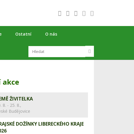
e
Ostatní
O nás
í akce
EMĚ ŽIVITELKA
. 8. - 25. 8.,
eské Budějovice
RAJSKÉ DOŽÍNKY LIBERECKÉHO KRAJE
026