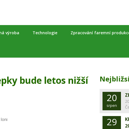
nná výroba
Technologie
Zpracování faremní produkc
epky bude letos nižší
Nejbližs
20
Z
20
srpen
Č
29
K
2