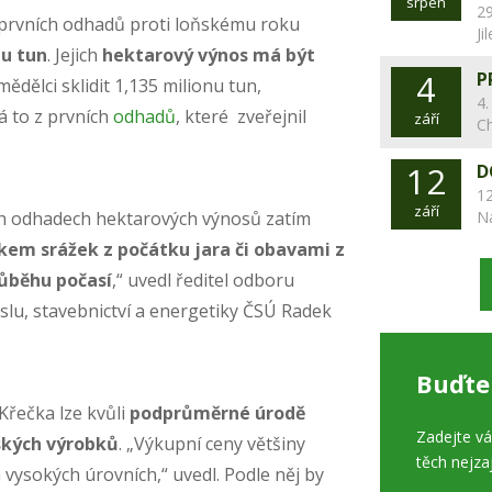
srpen
29
e prvních odhadů proti loňskému roku
Ji
nu tun
. Jejich
hektarový výnos má být
4
P
mědělci sklidit 1,135 milionu tun,
4.
á to z prvních
odhadů
, které zveřejnil
září
C
12
D
12
září
ch odhadech hektarových výnosů zatím
N
kem srážek z počátku jara či obavami z
růběhu počasí
,“ uvedl ředitel odboru
myslu, stavebnictví a energetiky ČSÚ Radek
Buďte
řečka lze kvůli
podprůměrné úrodě
Zadejte v
ských výrobků
. „Výkupní ceny většiny
těch nejza
vysokých úrovních,“ uvedl. Podle něj by