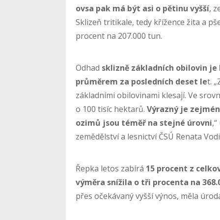
ovsa pak má být asi o pětinu vyšší
, z
Sklizeň tritikale, tedy křížence žita a 
procent na 207.000 tun.
Odhad
sklizně základních obilovin je 
průměrem za posledních deset le
t. 
základními obilovinami klesají. Ve srov
o 100 tisíc hektarů.
Výrazný je zejména
ozimů jsou téměř na stejné úrovni
,“
zemědělství a lesnictví ČSÚ Renata Vodi
Řepka letos zabírá
15 procent z celko
výměra snížila o tři procenta na 368
přes očekávaný vyšší výnos, měla úroda