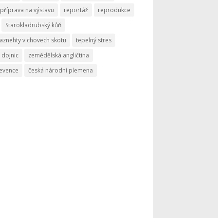
příprava na výstavu
reportáž
reprodukce
Starokladrubský kůň
aznehty v chovech skotu
tepelný stres
 dojnic
zemědělská angličtina
revence
česká národní plemena