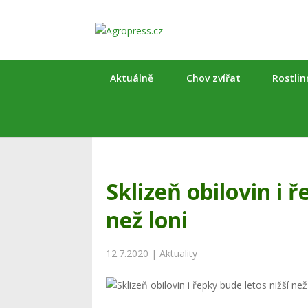
Aktuálně
Chov zvířat
Rostli
Sklizeň obilovin i ř
než loni
12.7.2020
|
Aktuality