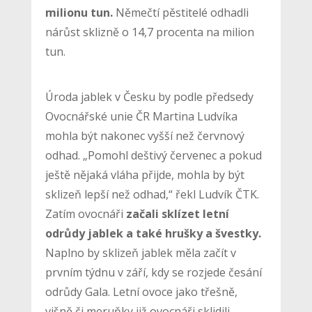
milionu tun.
Němečtí pěstitelé odhadli
nárůst sklizně o 14,7 procenta na milion
tun.
Úroda jablek v Česku by podle předsedy
Ovocnářské unie ČR Martina Ludvíka
mohla být nakonec vyšší než červnový
odhad. „Pomohl deštivý červenec a pokud
ještě nějaká vláha přijde, mohla by být
sklizeň lepší než odhad,“ řekl Ludvík ČTK.
Zatím ovocnáři
začali sklízet letní
odrůdy jablek a také hrušky a švestky.
Naplno by sklizeň jablek měla začít v
prvním týdnu v září, kdy se rozjede česání
odrůdy Gala. Letní ovoce jako třešně,
višně či meruňky již ovocnáři sklidili.