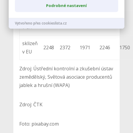
hrušky
Podrobné nastavení
sklizeň
4
7
6
6
7
Vytvořeno přes cookieslista.cz
v ČR
sklizeň
2248
2372
1971
2246
1750
v EU
Zdroj: Ústřední kontrolní a zkušební ústav
zemědělský, Světová asociace producentů
jablek a hrušní (WAPA)
Zdroj: ČTK
Foto: pixabay.com