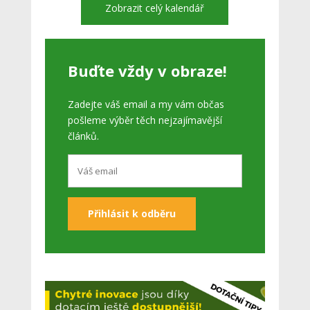
Zobrazit celý kalendář
Buďte vždy v obraze!
Zadejte váš email a my vám občas
pošleme výběr těch nejzajímavější
článků.