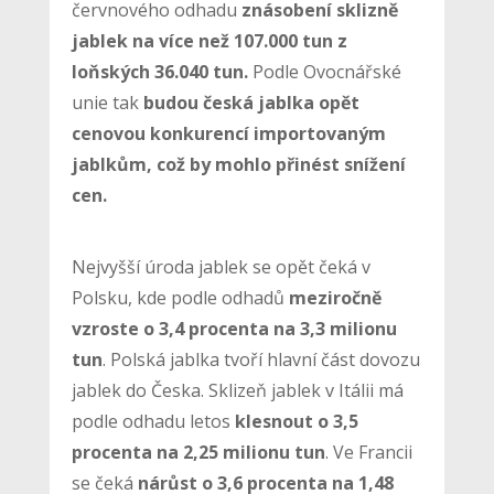
červnového odhadu
znásobení sklizně
jablek na více než 107.000 tun z
loňských 36.040 tun.
Podle Ovocnářské
unie tak
budou česká jablka opět
cenovou konkurencí importovaným
jablkům, což by mohlo přinést snížení
cen.
Nejvyšší úroda jablek se opět čeká v
Polsku, kde podle odhadů
meziročně
vzroste o 3,4 procenta na 3,3 milionu
tun
. Polská jablka tvoří hlavní část dovozu
jablek do Česka. Sklizeň jablek v Itálii má
podle odhadu letos
klesnout o 3,5
procenta na 2,25 milionu tun
. Ve Francii
se čeká
nárůst o 3,6 procenta na 1,48