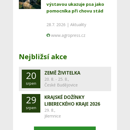
výstavou ukazuje psa jako
pomocníka při chovu stád
28.7. 2026 |
Aktuality
www.agropress.cz
Nejbližsí akce
20
ZEMĚ ŽIVITELKA
20. 8. - 25. 8.,
srpen
České Budějovice
29
KRAJSKÉ DOŽÍNKY
LIBERECKÉHO KRAJE 2026
srpen
29. 8.,
Jilemnice