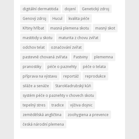
digitální dermatitida
dojení
Genetický zdroj
Genový zdroj
Hucul
kvalita péče
Křtiny hříbat
masná plemena skotu
masný skot
mastitidy u skotu
maturita z chovu zvířat
odchov telat
označování zvířat
pastevně chovaná zvířata
Pastviny
plememna
pranostiky
péče o paznehty
péče o telata
příprava na výstavu
reportáž
reprodukce
siláže a senáže
Starokladrubský kůň
systém péče o paznehty v chovech skotu
tepelný stres
tradice
výživa dojnic
zemědělská angličtina
zoohygiena a prevence
česká národní plemena