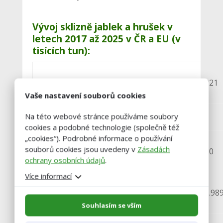
Vývoj sklizně jablek a hrušek v
letech 2017 až 2025 v ČR a EU (v
tisících tun):
2017
2018
2019
2020
2021
Vaše nastavení souborů cookies
Na této webové stránce používáme soubory
jablka
cookies a podobné technologie (společně též
„cookies“). Podrobné informace o používání
sklizeň
souborů cookies jsou uvedeny v
Zásadách
102
145
103
118
110
v ČR
ochrany osobních údajů
.
Více informací
sklizeň
9158
13.264
10.746
10.646
11.98
v EU
Souhlasím se vším