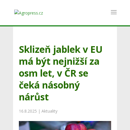
Sklizeň jablek v EU
má být nejnižší za
osm let, v ČR se
čeká násobný
nárůst
16.8.2025
|
Aktuality