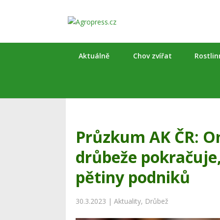
Aktuálně
Chov zvířat
Rostli
Průzkum AK ČR: O
drůbeže pokračuje,
pětiny podniků
30.3.2023
|
Aktuality
,
Drůbež