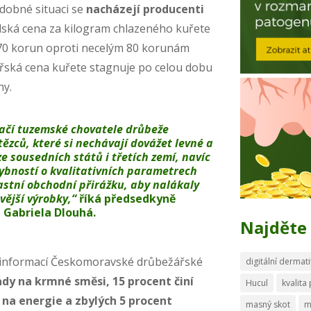
odobné situaci se
nacházejí producenti
elská cena za kilogram chlazeného kuřete
i 70 korun oproti necelým 80 korunám
ská cena kuřete stagnuje po celou dobu
hy.
lačí tuzemské chovatele drůbeže
ězců, které si nechávají dovážet levné a
e sousedních států i třetích zemí, navíc
hybností o kvalitativních parametrech
lastní obchodní přirážku, aby nalákaly
vější výrobky,“
říká
předsedkyně
 Gabriela Dlouhá
.
Najděte 
e informací Českomoravské drůbežářské
digitální dermati
ady na krmné směsi, 15 procent činí
Hucul
kvalita
 na energie a zbylých 5 procent
masný skot
m