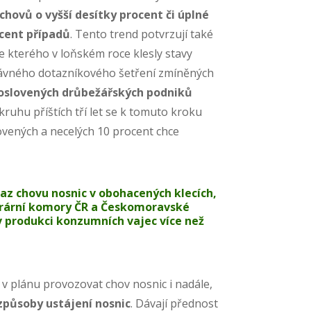
hovů o vyšší desítky procent či úplné
cent případů
. Tento trend potvrzují také
e kterého v loňském roce klesly stavy
dávného dotazníkového šetření zmíněných
 oslovených drůbežářských podniků
kruhu příštích tří let se k tomuto kroku
ovených a necelých 10 procent chce
kaz chovu nosnic v obohacených klecích,
grární komory ČR a Českomoravské
 produkci konzumních vajec více než
 v plánu provozovat chov nosnic i nadále,
 způsoby ustájení nosnic
. Dávají přednost