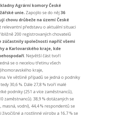
základny Agrární komory České
žářské unie.
Zapojilo se do něj
36
ují chovu drůbeže na území České
t relevantní představu o aktuální situaci
ibližně 200 registrovaných chovatelů
e zúčastnily společnosti napříč všemi
ahy a Karlovarského kraje, kde
nehospodaří
. Největší část tvoří
edná se o necelou třetinu všech
 Jihomoravského kraje,
na. Ve většině případů se jedná o podniky
 tedy 30,6 %. Dále 27,8 % tvoří malé
lké podniky (251 a více zaměstnanců),
10 zaměstnanců). 38,9 % dotázaných se
 masná, vodní), 44,4 % respondentů se
živočišné a rostlinné výroby a 16,7 % se