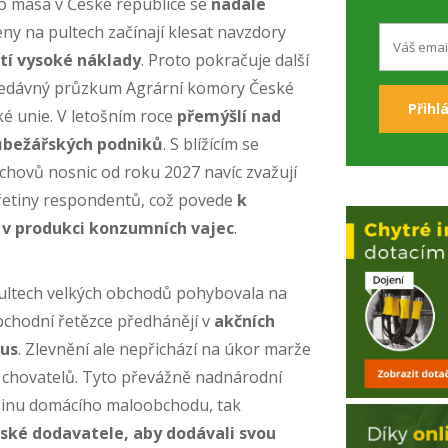
o masa v České republice se
nadále
eny na pultech začínají klesat navzdory
tí vysoké náklady
. Proto pokračuje další
 nedávný průzkum Agrární komory České
é unie. V letošním roce
přemýšlí nad
ůbežářských podniků
. S blížícím se
hovů nosnic od roku 2027 navíc zvažují
řetiny respondentů, což povede
k
 v produkci konzumních vajec
.
pultech velkých obchodů pohybovala na
bchodní řetězce předhánějí v
akčních
kus
. Zlevnění ale nepřichází na úkor marže
n chovatelů. Tyto převážně nadnárodní
tšinu domácího maloobchodu, tak
ské dodavatele, aby dodávali svou