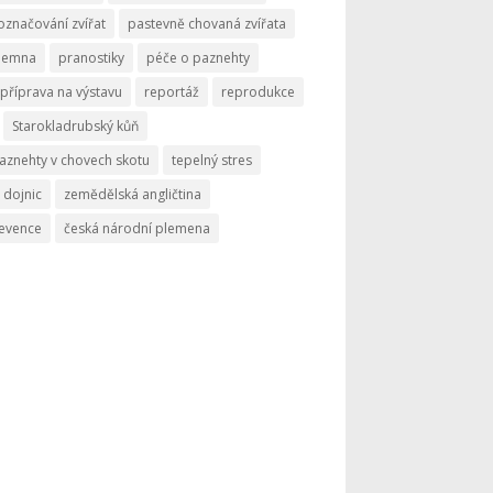
označování zvířat
pastevně chovaná zvířata
memna
pranostiky
péče o paznehty
příprava na výstavu
reportáž
reprodukce
Starokladrubský kůň
aznehty v chovech skotu
tepelný stres
 dojnic
zemědělská angličtina
revence
česká národní plemena