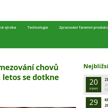
nná výroba
Technologie
Zpracování faremní produkc
mezování chovů
Nejbližs
 letos se dotkne
20
Z
20
srpen
Č
29
K
2