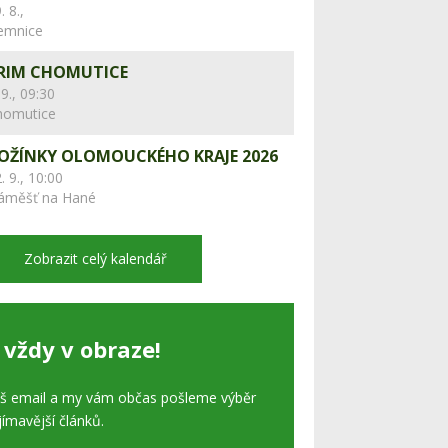
. 8.,
lemnice
RIM CHOMUTICE
 9., 09:30
homutice
OŽÍNKY OLOMOUCKÉHO KRAJE 2026
. 9., 10:00
áměšť na Hané
Zobrazit celý kalendář
 vždy v obraze!
áš email a my vám občas pošleme výběr
jímavější článků.