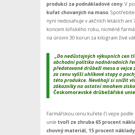
produkci za podnákladové ceny
. V p
kuřat chovaných na maso
. Spotřebit
nyní nedosahuje v akčních letácích an
koncem loňského roku, nicméně farmář
na úrovni 30 korun za kilogram živé vá
„Do nedůstojných výkupních cen t
obchodní politika nadnárodních řet
předotované drůbeží maso a vejce z
za cenu vyšší uhlíkové stopy a poc
této produkce. Neváhají si snížit v
zákazníky na ostatní mnohem zisko
Českomoravské drůbežářské unie
Farmářskou cenu kuřete či vejce podl
unie
tvoří ze zhruba 65 procent nákl
chovný materiál, 15 procent náklady