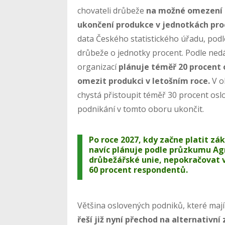
chovateli drůbeže
na možné omezení c
ukončení produkce v jednotkách pro
data Českého statistického úřadu, podl
drůbeže o jednotky procent. Podle ne
organizací
plánuje téměř 20 procent
omezit produkci v letošním roce.
V o
chystá přistoupit téměř 30 procent osl
podnikání v tomto oboru ukončit.
Po roce 2027, kdy začne platit zá
navíc plánuje podle průzkumu A
drůbežářské unie, nepokračovat v
60 procent respondentů.
Většina oslovených podniků, které mají
řeší již nyní přechod na alternativní