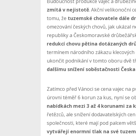
Budoucnost produkce vajec a drůbežíh
zmítá v nejistotě
. Akční velikonoční c
tomu, že
tuzemské chovatele dále dr
omezování českých chovů, jak ukázal
republiky a Českomoravské drůbežářsk
redukcí chovu pětina dotázaných dr
termínem národního zákazu klecových c
ukončit podnikání v tomto oboru dvě t
dalšímu snížení soběstačnosti Česka
Zatímco před Vánoci se cena vajec na 
úrovni téměř 6 korun za kus, nyní se o
nabídkách mezi 3 až 4 korunami za 
řetězců, ale snížení dodavatelských ce
společnosti, které mají pod palcem vě
vytvářejí enormní tlak na své tuzem