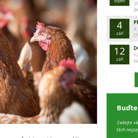
srpen
29
Ji
4
P
4.
září
C
12
D
12
září
N
Buďte
Zadejte v
těch nejza