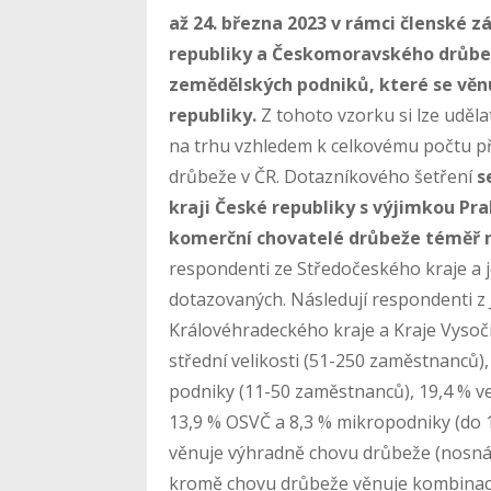
až 24. března 2023 v rámci členské 
republiky a Českomoravského drůbe
zemědělských podniků, které se věn
republiky.
Z tohoto vzorku si lze uděla
na trhu vzhledem k celkovému počtu př
drůbeže v ČR. Dotazníkového šetření
s
kraji České republiky s výjimkou Pr
komerční chovatelé drůbeže téměř 
respondenti ze Středočeského kraje a j
dotazovaných. Následují respondenti z
Královéhradeckého kraje a Kraje Vysoči
střední velikosti (51-250 zaměstnanců),
podniky (11-50 zaměstnanců), 19,4 % ve
13,9 % OSVČ a 8,3 % mikropodniky (do 
věnuje výhradně chovu drůbeže (nosná,
kromě chovu drůbeže věnuje kombinaci 