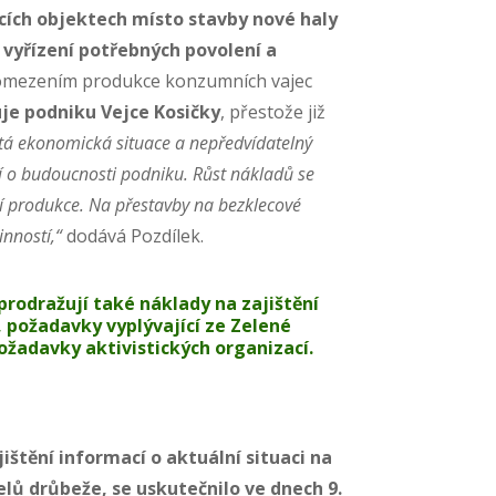
cích objektech místo stavby nové haly
 vyřízení potřebných povolení a
mezením produkce konzumních vajec
uje podniku Vejce Kosičky
, přestože již
stá ekonomická situace a nepředvídatelný
í o budoucnosti podniku. Růst nákladů se
ní produkce. Na přestavby na bezklecové
činností,“
dodává Pozdílek.
prodražují také náklady na zajištění
, požadavky vyplývající ze Zelené
ožadavky aktivistických organizací.
jištění informací o aktuální situaci na
lů drůbeže, se uskutečnilo ve dnech 9.