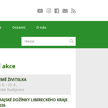
e
Ostatní
O nás
í akce
EMĚ ŽIVITELKA
. 8. - 25. 8.,
eské Budějovice
RAJSKÉ DOŽÍNKY LIBERECKÉHO KRAJE
026