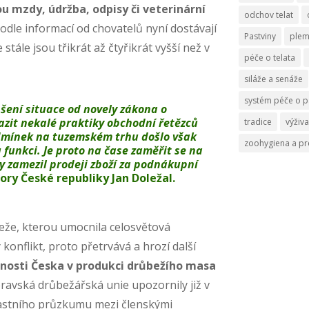
ou mzdy, údržba, odpisy či veterinární
odchov telat
podle informací od chovatelů nyní dostávají
Pastviny
ple
tále jsou třikrát až čtyřikrát vyšší než v
péče o telata
siláže a senáže
systém péče o p
pšení situace od novely zákona o
razit nekalé praktiky obchodní řetězců
tradice
výživa
dmínek na tuzemském trhu došlo však
zoohygiena a p
 funkci. Je proto na čase zaměřit se na
by zamezil prodeji zboží za podnákupní
ory České republiky Jan Doležal
.
beže, kterou umocnila celosvětová
onflikt, proto přetrvává a hrozí další
nosti Česka v produkci drůbežího masa
avská drůbežářská unie upozornily již v
lastního průzkumu mezi členskými