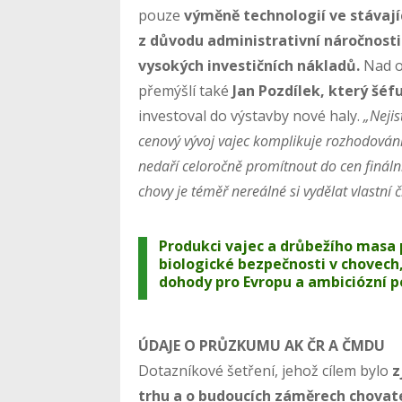
pouze
výměně technologií ve stávají
z důvodu administrativní náročnosti
vysokých investičních nákladů.
Nad o
přemýšlí také
Jan Pozdílek, který šéf
investoval do výstavby nové haly.
„Neji
cenový vývoj vajec komplikuje rozhodován
nedaří celoročně promítnout do cen finál
chovy je téměř nereálné si vydělat vlastní 
Produkci vajec a drůbežího masa 
biologické bezpečnosti v chovech
dohody pro Evropu a ambiciózní p
ÚDAJE O PRŮZKUMU AK ČR A ČMDU
Dotazníkové šetření, jehož cílem bylo
z
trhu a o budoucích záměrech chovate