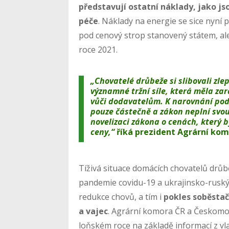
představují ostatní náklady, jako js
péče
. Náklady na energie se sice nyní 
pod cenový strop stanovený státem, ale s
roce 2021.
„Chovatelé drůbeže si slibovali zle
významné tržní síle, která měla za
vůči dodavatelům. K narovnání po
pouze částečně a zákon neplní svou
novelizaci zákona o cenách, který 
ceny,“
říká
prezident Agrární kom
Tíživá situace domácích chovatelů drů
pandemie covidu-19 a ukrajinsko-ruský k
redukce chovů, a tím i
pokles soběstač
a vajec
. Agrární komora ČR a Českomor
loňském roce na základě informací z v