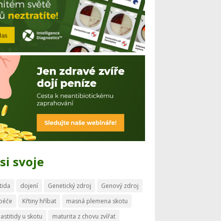
si svoje
tida
dojení
Genetický zdroj
Genový zdroj
 péče
Křtiny hříbat
masná plemena skotu
astitidy u skotu
maturita z chovu zvířat