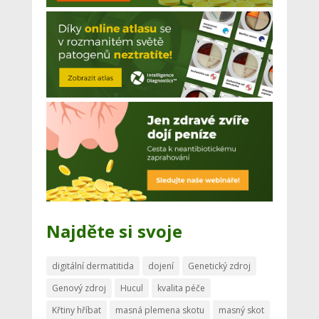
Najděte si svoje
digitální dermatitida
dojení
Genetický zdroj
Genový zdroj
Hucul
kvalita péče
Křtiny hříbat
masná plemena skotu
masný skot