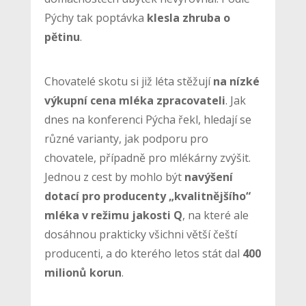
Pýchy tak poptávka
klesla zhruba o
pětinu
.
Chovatelé skotu si již léta stěžují
na nízké
výkupní cena mléka zpracovateli
. Jak
dnes na konferenci Pýcha řekl, hledají se
různé varianty, jak podporu pro
chovatele, případně pro mlékárny zvýšit.
Jednou z cest by mohlo být
navýšení
dotací pro producenty „kvalitnějšího“
mléka v režimu jakosti Q
, na které ale
dosáhnou prakticky všichni větší čeští
producenti, a do kterého letos stát dal
400
milionů korun
.