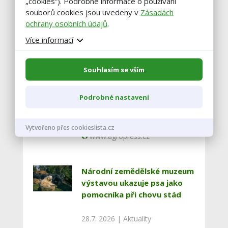
Vstoupit do diskuze
„cookies“). Podrobné informace o používání
souborů cookies jsou uvedeny v
Zásadách
ochrany osobních údajů
.
Podobné články
Více informací
Zemědělci na jihu Čech snižují
Souhlasím se vším
stavy skotu, kvůli suchu
nemají krmivo
Podrobné nastavení
30.7. 2026 |
Aktuality
Vytvořeno přes cookieslista.cz
www.agropress.cz
Národní zemědělské muzeum
výstavou ukazuje psa jako
pomocníka při chovu stád
28.7. 2026 |
Aktuality