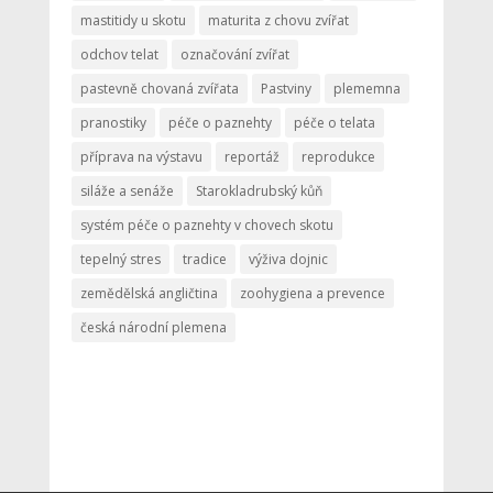
mastitidy u skotu
maturita z chovu zvířat
odchov telat
označování zvířat
pastevně chovaná zvířata
Pastviny
plememna
pranostiky
péče o paznehty
péče o telata
příprava na výstavu
reportáž
reprodukce
siláže a senáže
Starokladrubský kůň
systém péče o paznehty v chovech skotu
tepelný stres
tradice
výživa dojnic
zemědělská angličtina
zoohygiena a prevence
česká národní plemena