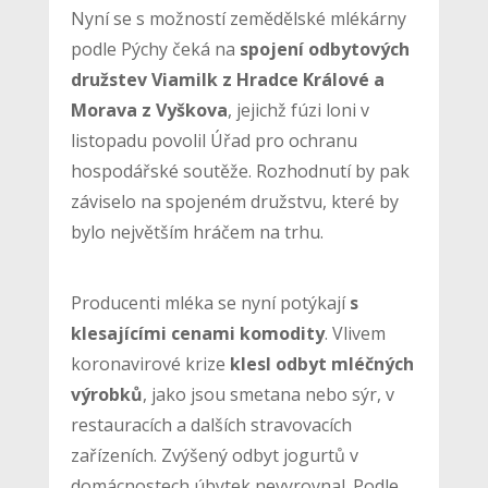
Nyní se s možností zemědělské mlékárny
podle Pýchy čeká na
spojení odbytových
družstev Viamilk z Hradce Králové a
Morava z Vyškova
, jejichž fúzi loni v
listopadu povolil Úřad pro ochranu
hospodářské soutěže. Rozhodnutí by pak
záviselo na spojeném družstvu, které by
bylo největším hráčem na trhu.
Producenti mléka se nyní potýkají
s
klesajícími cenami komodity
. Vlivem
koronavirové krize
klesl odbyt mléčných
výrobků
, jako jsou smetana nebo sýr, v
restauracích a dalších stravovacích
zařízeních. Zvýšený odbyt jogurtů v
domácnostech úbytek nevyrovnal. Podle