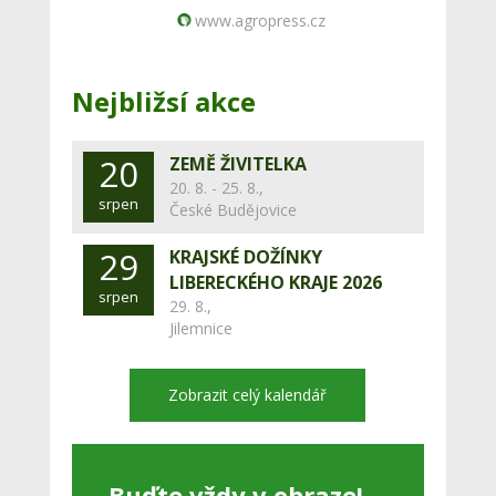
www.agropress.cz
Nejbližsí akce
20
ZEMĚ ŽIVITELKA
20. 8. - 25. 8.,
srpen
České Budějovice
29
KRAJSKÉ DOŽÍNKY
LIBERECKÉHO KRAJE 2026
srpen
29. 8.,
Jilemnice
Zobrazit celý kalendář
Buďte vždy v obraze!