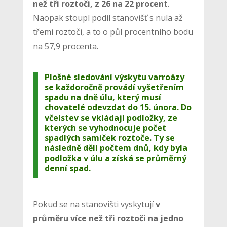
než tři roztoči, z 26 na 22 procent
.
Naopak stoupl podíl stanovišť s nula až
třemi roztoči, a to o půl procentního bodu
na 57,9 procenta.
Plošné sledování výskytu varroázy
se každoročně provádí vyšetřením
spadu na dně úlu, který musí
chovatelé odevzdat do 15. února. Do
včelstev se vkládají podložky, ze
kterých se vyhodnocuje počet
spadlých samiček roztoče. Ty se
následně dělí počtem dnů, kdy byla
podložka v úlu a získá se průměrný
denní spad.
Pokud se na stanovišti vyskytují
v
průměru více než tři roztoči na jedno