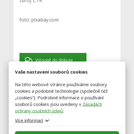
zdroj: ČTK
foto: pixabay.com
Vstoupit do diskuze
Vaše nastavení souborů cookies
Podobné články
Na této webové stránce používáme soubory
cookies a podobné technologie (společně též
„cookies“). Podrobné informace o používání
Zemědělci na jihu Čech snižují
souborů cookies jsou uvedeny v
Zásadách
stavy skotu, kvůli suchu
ochrany osobních údajů
.
nemají krmivo
Více informací
30.7. 2026 |
Aktuality