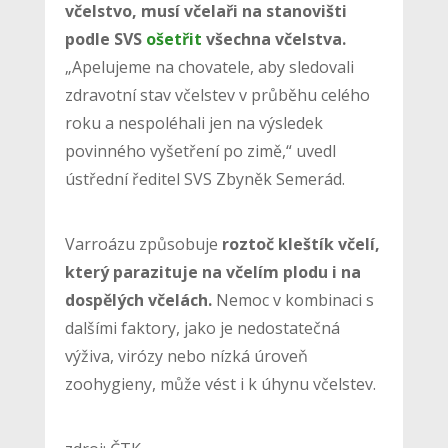
včelstvo, musí včelaři na stanovišti
podle SVS
ošetřit
všechna včelstva.
„Apelujeme na chovatele, aby sledovali
zdravotní stav včelstev v průběhu celého
roku a nespoléhali jen na výsledek
povinného vyšetření po zimě,“ uvedl
ústřední ředitel SVS Zbyněk Semerád.
Varroázu způsobuje
roztoč kleštík včelí,
který parazituje na včelím plodu i na
dospělých včelách.
Nemoc v kombinaci s
dalšími faktory, jako je nedostatečná
výživa, virózy nebo nízká úroveň
zoohygieny, může vést i k úhynu včelstev.