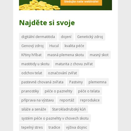
Najděte si svoje
digitální dermatitida
dojení
Genetický zdroj
Genový zdroj
Hucul
kvalita péče
Křtiny hříbat
masná plemena skotu
masný skot
mastitidy u skotu
maturita z chovu zvířat
odchov telat
označování zvířat
pastevně chovaná zvířata
Pastviny
plememna
pranostiky
péče o paznehty
péče o telata
příprava na výstavu
reportáž
reprodukce
siláže a senáže
Starokladrubský kůň
systém péče o paznehty v chovech skotu
tepelný stres
tradice
výživa dojnic