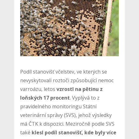
Podíl stanovišť včelstev, ve kterých se
nevyskytovali roztoči způsobující nemoc
varroázu, letos
vzrostl na pětinu z
loňských 17 procent
. Vyplývá to z
pravidelného monitoringu Státní
veterinární správy (SVS), jehož výsledky
má ČTK k dispozici. Meziročně podle SVS
také
klesl podíl stanovišť, kde byly více