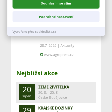
Souhlasím se vším
www.agropress.cz
Podrobné nastavení
Národní zemědělské muzeum
výstavou ukazuje psa jako
Vytvořeno přes cookieslista.cz
pomocníka při chovu stád
28.7. 2026 |
Aktuality
www.agropress.cz
Nejbližsí akce
20
ZEMĚ ŽIVITELKA
20. 8. - 25. 8.,
srpen
České Budějovice
29
KRAJSKÉ DOŽÍNKY