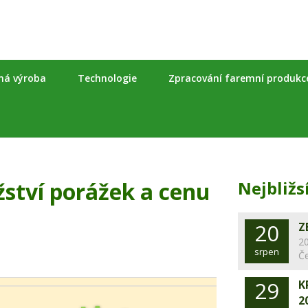
nná výroba
Technologie
Zpracování faremní produkc
ství porážek a cenu
Nejbližs
20
Z
20
srpen
Č
29
K
2