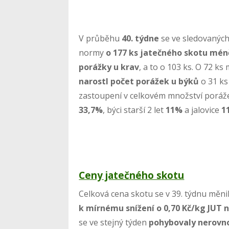
V průběhu
40. týdne
se ve sledovaných
normy
o 177 ks jatečného skotu mé
porážky u krav
, a to o 103 ks. O 72 k
narostl počet porážek u býků
o 31 ks 
zastoupení v celkovém množství poráže
33,7%
, býci starší 2 let
11%
a jalovice
1
Ceny jatečného skotu
Celková cena skotu se v 39. týdnu měni
k mírnému snížení o 0,70 Kč/kg JUT n
se ve stejný týden
pohybovaly nerovn