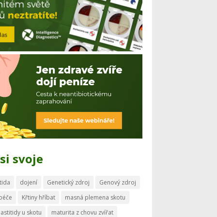
si svoje
tida
dojení
Genetický zdroj
Genový zdroj
 péče
Křtiny hříbat
masná plemena skotu
astitidy u skotu
maturita z chovu zvířat