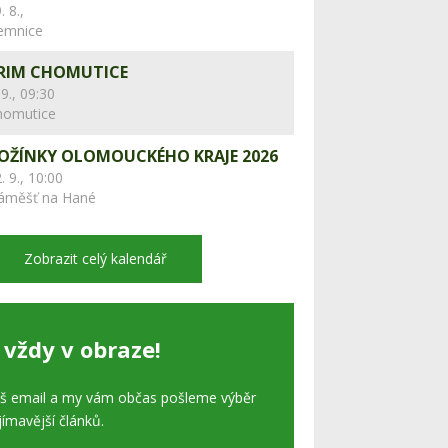
. 8.,
lemnice
RIM CHOMUTICE
 9., 09:30
homutice
OŽÍNKY OLOMOUCKÉHO KRAJE 2026
. 9., 10:00
áměšť na Hané
Zobrazit celý kalendář
 vždy v obraze!
áš email a my vám občas pošleme výběr
jímavější článků.