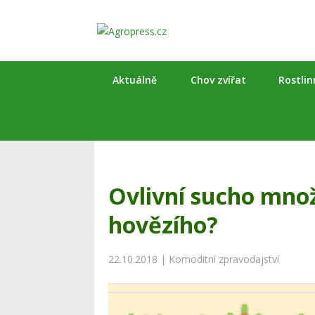
Aktuálně
Chov zvířat
Rostli
Ovlivní sucho množ
hovězího?
22.10.2018
|
Komoditní zpravodajství