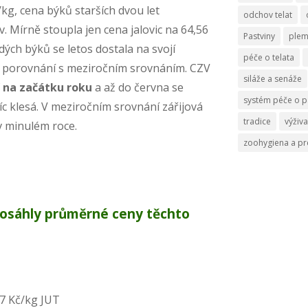
kg, cena býků starších dvou let
odchov telat
v. Mírně stoupla jen cena jalovic na 64,56
Pastviny
ple
dých býků se letos dostala na svojí
péče o telata
a v porovnání s meziročním srovnáním. CZV
siláže a senáže
í na začátku roku
a až do června se
systém péče o p
íc klesá. V meziročním srovnání zářijová
tradice
výživa
v minulém roce.
zoohygiena a p
dosáhly průměrné ceny těchto
6,37 Kč/kg JUT