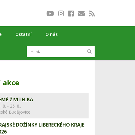
e
Ostatní
O nás
í akce
EMĚ ŽIVITELKA
. 8. - 25. 8.,
eské Budějovice
RAJSKÉ DOŽÍNKY LIBERECKÉHO KRAJE
026