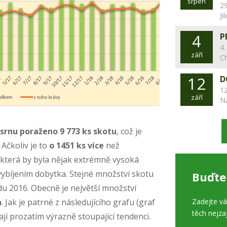
srpen
29
Ji
4
P
4.
září
C
12
D
12
září
N
 srnu poraženo 9 773 ks skotu
, což je
 Ačkoliv je to
o 1451 ks více
než
, která by byla nějak extrémně vysoká
vybíjením dobytka. Stejné množství skotu
Buďte
du 2016. Obecně je největší množství
Zadejte v
a
. Jak je patrné z následujícího grafu (graf
těch nejza
jí prozatím výrazně stoupající tendenci.