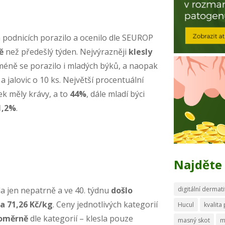
 podnicích porazilo a ocenilo dle SEUROP
ně
než předešlý týden. Nejvýrazněji
klesly
s méně se porazilo i mladých býků, a naopak
a jalovic o 10 ks. Největší procentuální
k měly krávy, a to
44%
, dále mladí býci
1,2%
.
Najděte 
digitální dermati
la jen nepatrně a ve 40. týdnu
došlo
a 71,26 Kč/kg
. Ceny jednotlivých kategorií
Hucul
kvalita
oměrně
dle kategorií – klesla pouze
masný skot
m