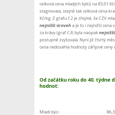
celková cena mladých býků na 83,01 Kč/
stagnovala, stejně tak celková cena kra
Kč/kg. Z grafu č.2 je zřejmé, že CZV mla
nejnižší úroveň
a je to i nejnižší cen
za krávy (graf č.3) byla naopak
nejnižš
postupně zvyšovala. Nyní již čtvrtý měs
cena nedosáhla hodnoty zářijové ceny 
Od začátku roku do 40. týdne 
hodnot:
Mladí býci 8