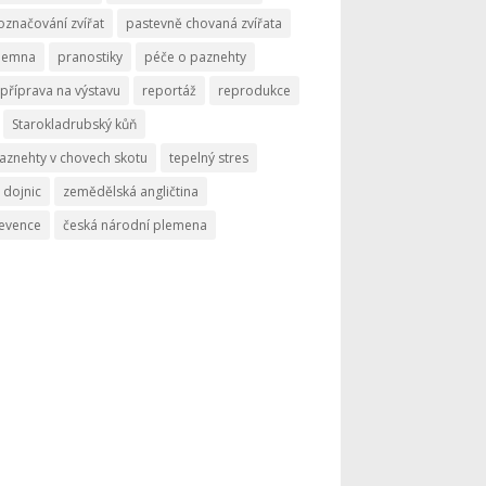
označování zvířat
pastevně chovaná zvířata
memna
pranostiky
péče o paznehty
příprava na výstavu
reportáž
reprodukce
Starokladrubský kůň
aznehty v chovech skotu
tepelný stres
 dojnic
zemědělská angličtina
revence
česká národní plemena