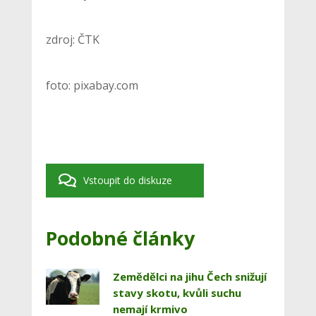
zdroj: ČTK
foto: pixabay.com
Vstoupit do diskuze
Podobné články
Zemědělci na jihu Čech snižují
stavy skotu, kvůli suchu
nemají krmivo