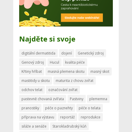
Najděte si svoje
digitální dermatitida
dojení
Genetický zdroj
Genový zdroj
Hucul
kvalita péče
Křtiny hříbat
masná plemena skotu
masný skot
mastitidy u skotu
maturita z chovu zvířat
odchov telat
označování zvířat
pastevně chovaná zvířata
Pastviny
plememna
pranostiky
péče o paznehty
péče o telata
příprava na výstavu
reportáž
reprodukce
siláže a senáže
Starokladrubský kůň