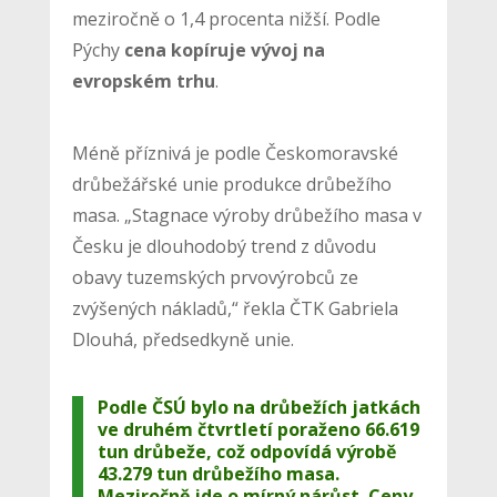
meziročně o 1,4 procenta nižší. Podle
Pýchy
cena kopíruje vývoj na
evropském trhu
.
Méně příznivá je podle Českomoravské
drůbežářské unie produkce drůbežího
masa. „Stagnace výroby drůbežího masa v
Česku je dlouhodobý trend z důvodu
obavy tuzemských prvovýrobců ze
zvýšených nákladů,“ řekla ČTK Gabriela
Dlouhá, předsedkyně unie.
Podle ČSÚ bylo na drůbežích jatkách
ve druhém čtvrtletí poraženo 66.619
tun drůbeže, což odpovídá výrobě
43.279 tun drůbežího masa.
Meziročně jde o mírný nárůst. Ceny