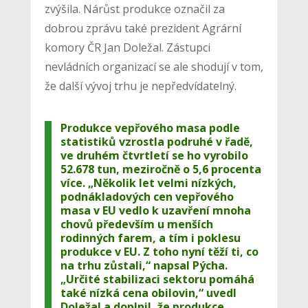
zvýšila. Nárůst produkce označil za
dobrou zprávu také prezident Agrární
komory ČR Jan Doležal. Zástupci
nevládních organizací se ale shodují v tom,
že další vývoj trhu je nepředvídatelný.
Produkce vepřového masa podle
statistiků vzrostla podruhé v řadě,
ve druhém čtvrtletí se ho vyrobilo
52.678 tun, meziročně o 5,6 procenta
více. „Několik let velmi nízkých,
podnákladových cen vepřového
masa v EU vedlo k uzavření mnoha
chovů především u menších
rodinných farem, a tím i poklesu
produkce v EU. Z toho nyní těží ti, co
na trhu zůstali,“ napsal Pýcha.
„Určité stabilizaci sektoru pomáhá
také nízká cena obilovin,“ uvedl
Doležal a doplnil, že produkce