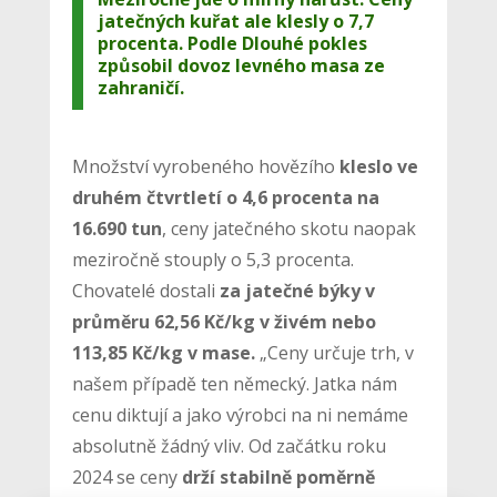
jatečných kuřat ale klesly o 7,7
procenta. Podle Dlouhé pokles
způsobil dovoz levného masa ze
zahraničí.
Množství vyrobeného hovězího
kleslo ve
druhém čtvrtletí o 4,6 procenta na
16.690 tun
, ceny jatečného skotu naopak
meziročně stouply o 5,3 procenta.
Chovatelé dostali
za jatečné býky v
průměru 62,56 Kč/kg v živém nebo
113,85 Kč/kg v mase.
„Ceny určuje trh, v
našem případě ten německý. Jatka nám
cenu diktují a jako výrobci na ni nemáme
absolutně žádný vliv. Od začátku roku
2024 se ceny
drží stabilně poměrně