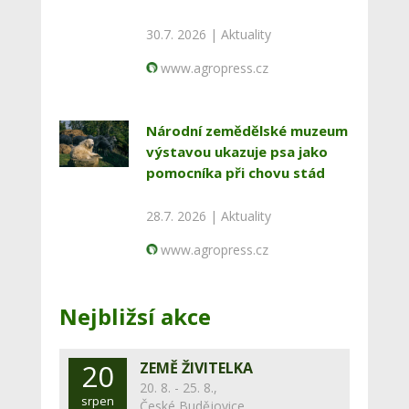
30.7. 2026 |
Aktuality
www.agropress.cz
Národní zemědělské muzeum
výstavou ukazuje psa jako
pomocníka při chovu stád
28.7. 2026 |
Aktuality
www.agropress.cz
Nejbližsí akce
20
ZEMĚ ŽIVITELKA
20. 8. - 25. 8.,
srpen
České Budějovice