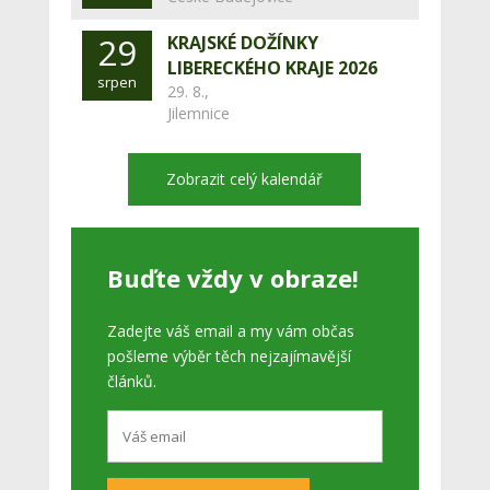
29
KRAJSKÉ DOŽÍNKY
LIBERECKÉHO KRAJE 2026
srpen
29. 8.,
Jilemnice
Zobrazit celý kalendář
Buďte vždy v obraze!
Zadejte váš email a my vám občas
pošleme výběr těch nejzajímavější
článků.