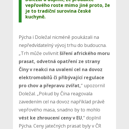
vepřového roste mimo jiné proto, že
je to tradiční surovina české
kuchyně.
Pýcha i Doležal nicméně poukázali na
nepředvídatelný vývoj trhu do budoucna.
„Trh může ovlivnit
šíření afrického moru
prasat, odvetná opatření ze strany
Číny v reakci na uvalení cel na dovoz
elektromobilů či přibývající regulace
pro chov a přepravu zvířat,
“ upozornil
Doležal. „Pokud by Čína reagovala
zavedením cel na dovoz například právě
vepřového masa, snadno by to mohlo
vést ke zhroucení ceny v EU
,“ doplnil
Pýcha. Ceny jatečných prasat byly v ČR