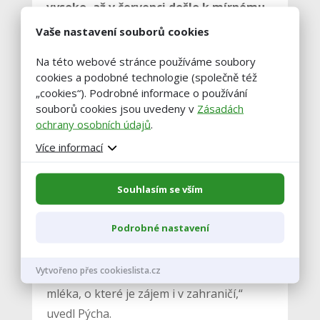
vysoko, až v červenci došlo k mírnému
poklesu
. Realizační cena je teď na hranici
Vaše nastavení souborů cookies
výrobních nákladů,“ uvedl Tomáš
Na této webové stránce používáme soubory
Trávníček, ředitel pro strategii Verdi
cookies a podobné technologie (společně též
fondu farem.
„cookies“). Podrobné informace o používání
souborů cookies jsou uvedeny v
Zásadách
ochrany osobních údajů
.
Vývoj produkce mléka označil Pýcha za
Více informací
pozitivní. Přímý nákup mléka od
producentů se podle ČSÚ
meziročně
Souhlasím se vším
zvýšil o 3,7 procenta na 835.494 litrů,
ceny mléka byly meziročně o 4,7
Podrobné nastavení
procenta nižší.
„(Růst produkce)
potvrzuje vysokou kvalitu našich chovů a
Vytvořeno přes cookieslista.cz
stejně tak i vysokou kvalitu českého
mléka, o které je zájem i v zahraničí,“
uvedl Pýcha.