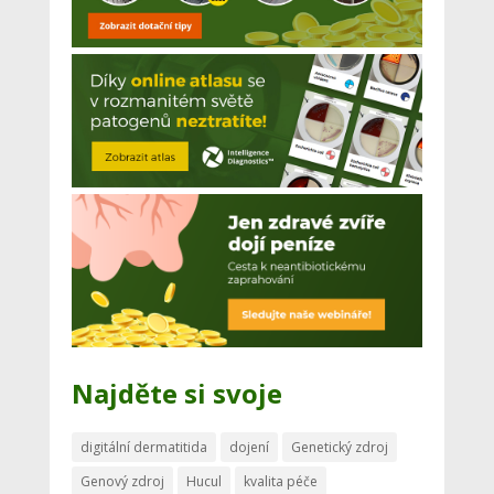
Najděte si svoje
digitální dermatitida
dojení
Genetický zdroj
Genový zdroj
Hucul
kvalita péče