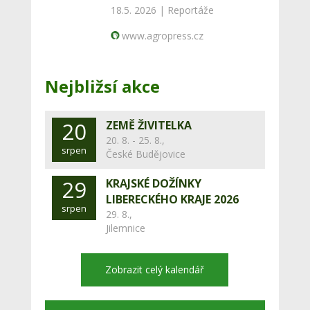
18.5. 2026 |
Reportáže
www.agropress.cz
Nejbližsí akce
20
ZEMĚ ŽIVITELKA
20. 8. - 25. 8.,
srpen
České Budějovice
29
KRAJSKÉ DOŽÍNKY
LIBERECKÉHO KRAJE 2026
srpen
29. 8.,
Jilemnice
Zobrazit celý kalendář