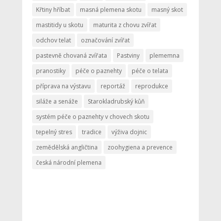
Křtiny hříbat
masná plemena skotu
masný skot
mastitidy u skotu
maturita z chovu zvířat
odchov telat
označování zvířat
pastevně chovaná zvířata
Pastviny
plememna
pranostiky
péče o paznehty
péče o telata
příprava na výstavu
reportáž
reprodukce
siláže a senáže
Starokladrubský kůň
systém péče o paznehty v chovech skotu
tepelný stres
tradice
výživa dojnic
zemědělská angličtina
zoohygiena a prevence
česká národní plemena