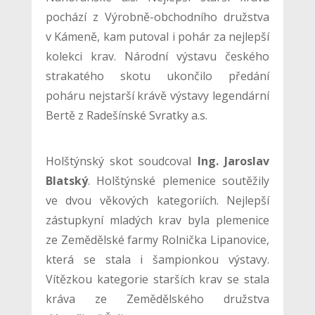
pochází z Výrobně-obchodního družstva
v Kámeně, kam putoval i pohár za nejlepší
kolekci krav. Národní výstavu českého
strakatého skotu ukončilo předání
poháru nejstarší krávě výstavy legendární
Bertě z Radešínské Svratky a.s.
Holštýnský skot soudcoval
Ing. Jaroslav
Blatský
. Holštýnské plemenice soutěžily
ve dvou věkových kategoriích. Nejlepší
zástupkyní mladých krav byla plemenice
ze Zemědělské farmy Rolnička Lipanovice,
která se stala i šampionkou výstavy.
Vítězkou kategorie starších krav se stala
kráva ze Zemědělského družstva