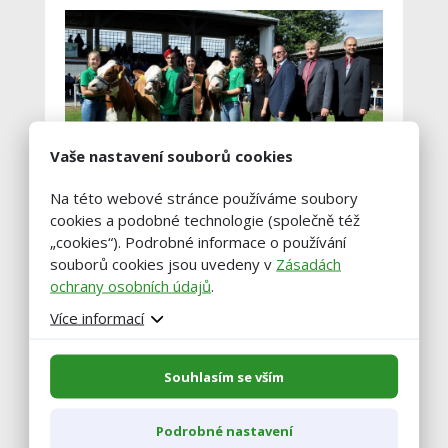
Vaše nastavení souborů cookies
Na této webové stránce používáme soubory
cookies a podobné technologie (společně též
„cookies“). Podrobné informace o používání
souborů cookies jsou uvedeny v
Zásadách
Regionální výstava
ochrany osobních údajů
.
holštýnského skotu
Více informací
Nejlepší prvotelka – 572 685 931 Rolnická
Souhlasím se vším
čiperka (NEO-325 MINCIO x NXA-887
JORDAN) – Zemědělská farma Rolnička
Podrobné nastavení