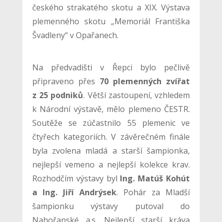
českého strakatého skotu a XIX. Výstava
plemenného skotu „Memoriál Františka
Švadleny“ v Opařanech.
Na předvadišti v Řepci bylo pečlivě
připraveno přes
70 plemenných zvířat
z 25 podniků
. Větší zastoupení, vzhledem
k Národní výstavě, mělo plemeno ČESTR.
Soutěže se zúčastnilo 55 plemenic ve
čtyřech kategoriích. V závěrečném finále
byla zvolena mladá a starší šampionka,
nejlepší vemeno a nejlepší kolekce krav.
Rozhodčím výstavy byl
Ing. Matúš Kohút
a Ing. Jiří Andrýsek
. Pohár za Mladší
šampionku výstavy putoval do
Nahořanské a.s. Nejlepší starší kráva