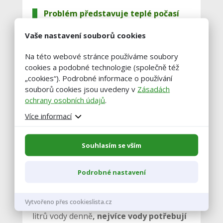
Problém představuje teplé počasí
rovněž pro lesníky, protože
napomáhá rozvoji kůrovce,
Vaše nastavení souborů cookies
upozornil Havel. U nemocí
hospodářských zvířat jsou vyšší
Na této webové stránce používáme soubory
teploty naopak brzdou, většina virů
cookies a podobné technologie (společně též
podle Havla nemá ráda horké počasí
„cookies“). Podrobné informace o používání
a intenzivní sluneční svit.
souborů cookies jsou uvedeny v
Zásadách
ochrany osobních údajů
.
Více informací
Chovatelé musí
při vysokých teplotách
zajistit zvířatům dostatek vody, ale
Souhlasím se vším
také úkryty před sluncem a větrání
.
Farmy, které chovají prasata, musí
Podrobné nastavení
každému kusu zajistit přístup k 25 litrům
vody za den a
chovatelé ovcí k 20 litrům
vody na jedno zvíře
. Skot vyžaduje 40
Vytvořeno přes cookieslista.cz
litrů vody denně
, nejvíce vody potřebují