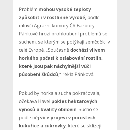
Problém
mohou vysoké teploty
způsobit i v rostlinné výrobě
, podle
mluvčí Agrární komory ČR Barbory
Pánkové hrozí prohloubení problémů se
suchem, se kterým se potýkají zemědělci v
celé Evropě. „Současně
dochází vlivem
horkého počasí k oslabování rostlin,
které jsou pak náchylnější vůči
působení škůdců
,“ řekla Pánková.
Pokud by horka a sucha pokračovala,
očekává Havel
pokles hektarových
výnosů a kvality obilovin
. Sucho se
podle něj
více projeví v porostech
kukuřice a cukrovky
, které se sklízejí