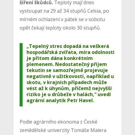
šíření škůdců.
Teploty mají dnes
vystoupat na 29 až 34 stupňů Celsia, po
mírném ochlazení v pátek se v sobotu
opět čekají teploty okolo 30 stupňů.
„Tepelný stres dopadá na veškerá
hospodářská zvířata, míra odolnosti
je přitom dána konkrétním
plemenem. Nedostatečný příjem
tekutin se samozřejmě projevuje
negativně v užitkovosti, například u
skotu, v krajních případech může
vést až k úhynům, přičemž nejvyšší
riziko je u drůbeže v halách,“ uvedl
agrární analytik Petr Havel.
Podle agrárního ekonoma z České
zemědělské univerzity Tomáše Maiera