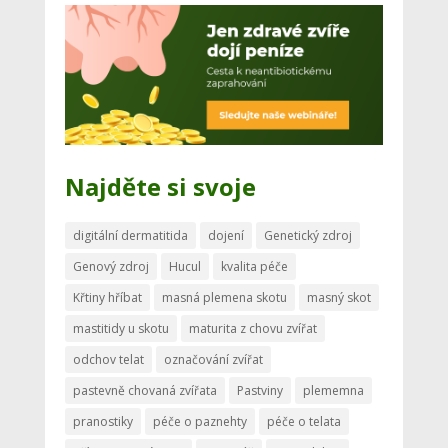
Najděte si svoje
digitální dermatitida
dojení
Genetický zdroj
Genový zdroj
Hucul
kvalita péče
Křtiny hříbat
masná plemena skotu
masný skot
mastitidy u skotu
maturita z chovu zvířat
odchov telat
označování zvířat
pastevně chovaná zvířata
Pastviny
plememna
pranostiky
péče o paznehty
péče o telata