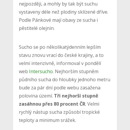
nejpozději, a mohly by tak být suchu
vystaveny déle než plodiny sklízené dříve.
Podle Pánkové mají obavy ze sucha i
pěstitelé olejnin.
Sucho se po několikatýdenním lepším
stavu znovu vrací do české krajiny, a to
velmi intenzivně, informoval v pondělí
web
Intersucho
. Nejhorším stupněm
půdního sucha do hloubky jednoho metru
bude za pár dní podle webu zasažena
polovina území.
Tři nejhorší stupně
zasáhnou přes 80 procent ČR
. Velmi
rychlý nástup sucha způsobí tropické
teploty a minimum srážek.