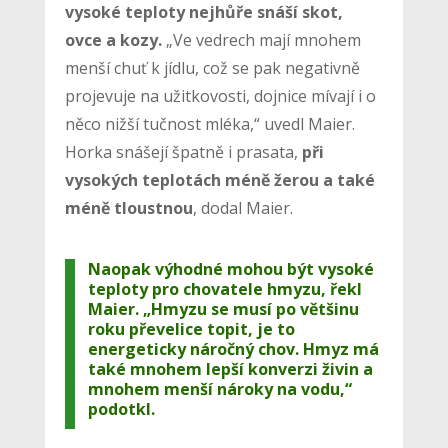
vysoké teploty nejhůře snáší skot,
ovce a kozy.
„Ve vedrech mají mnohem
menší chuť k jídlu, což se pak negativně
projevuje na užitkovosti, dojnice mívají i o
něco nižší tučnost mléka,“ uvedl Maier.
Horka snášejí špatně i prasata,
při
vysokých teplotách méně žerou a také
méně tloustnou
, dodal Maier.
Naopak výhodné mohou být vysoké
teploty pro chovatele hmyzu, řekl
Maier. „Hmyzu se musí po většinu
roku převelice topit, je to
energeticky náročný chov. Hmyz má
také mnohem lepší konverzi živin a
mnohem menší nároky na vodu,“
podotkl.