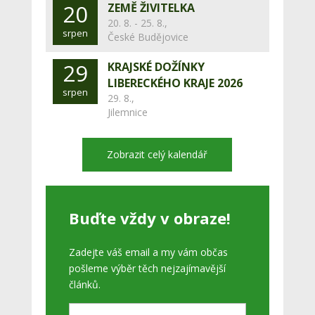
20
ZEMĚ ŽIVITELKA
20. 8. - 25. 8.,
srpen
České Budějovice
29
KRAJSKÉ DOŽÍNKY
LIBERECKÉHO KRAJE 2026
srpen
29. 8.,
Jilemnice
Zobrazit celý kalendář
Buďte vždy v obraze!
Zadejte váš email a my vám občas
pošleme výběr těch nejzajímavější
článků.