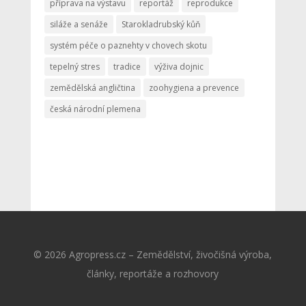
příprava na výstavu
reportáž
reprodukce
siláže a senáže
Starokladrubský kůň
systém péče o paznehty v chovech skotu
tepelný stres
tradice
výživa dojnic
zemědělská angličtina
zoohygiena a prevence
česká národní plemena
© 2026 Agropress.cz – Zemědělství, živočišná výroba,
články, reportáže a rozhovory