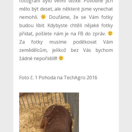
fotografií bylo velmi težké. Původně jich
mělo být deset, ale některé jsme vynechat
nemohli.
Doufáme, že se Vám fotky
budou líbit. Kdybyste chtěli nějaké fotky
přidat, pošlete nám je na FB do zpráv.
Za fotky musíme poděkovat Vám
zemědělcům, jelikož bez Vás bychom
žádné nepořídili!!!
Foto č. 1 Pohoda na TechAgro 2016