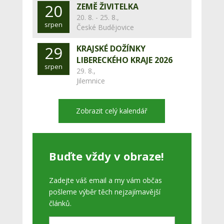
20
ZEMĚ ŽIVITELKA
20. 8. - 25. 8.,
srpen
České Budějovice
29
KRAJSKÉ DOŽÍNKY
LIBERECKÉHO KRAJE 2026
srpen
29. 8.,
Jilemnice
Zobrazit celý kalendář
Buďte vždy v obraze!
Zadejte váš email a my vám občas
pošleme výběr těch nejzajímavější
článků.