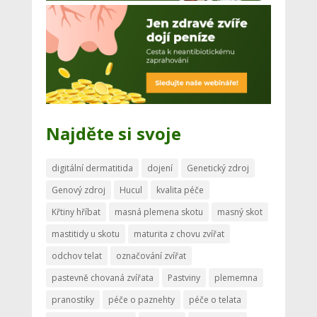
Najděte si svoje
digitální dermatitida
dojení
Genetický zdroj
Genový zdroj
Hucul
kvalita péče
Křtiny hříbat
masná plemena skotu
masný skot
mastitidy u skotu
maturita z chovu zvířat
odchov telat
označování zvířat
pastevně chovaná zvířata
Pastviny
plememna
pranostiky
péče o paznehty
péče o telata