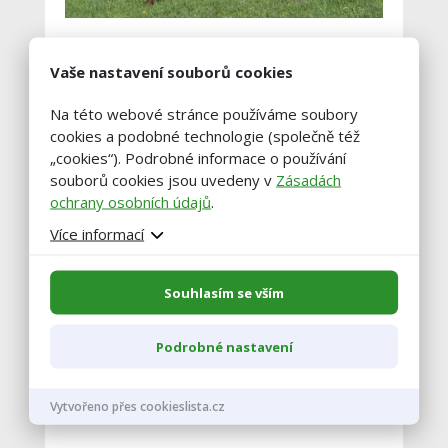
Foto č. 11 Vánoční focení v Polabí
Vaše nastavení souborů cookies
Na této webové stránce používáme soubory
cookies a podobné technologie (společně též
„cookies“). Podrobné informace o používání
souborů cookies jsou uvedeny v
Zásadách
ochrany osobních údajů
.
Více informací
Souhlasím se vším
Podrobné nastavení
Vytvořeno přes cookieslista.cz