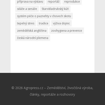
příprava na výstavu
reportáž
reprodukce
siláže a senáže
Starokladrubský kůň
systém péče o paznehty v chovech skotu
tepelný stres
tradice
výživa dojnic
zemědělská angličtina
zoohygiena a prevence
česká národní plemena
© 2026 Agropress.cz – Zemědělství, živočišná výroba,
články, reportáže a rozhovory