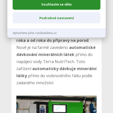
Souhlasím se vším
osvědčil. Krmná dávka pro dojnice je
rozdělena na čtyři skupiny –
rozdoj,
Podrobné nastavení
produkční, konec laktace a suchostojné
krávy společně s přípravou na porod
.
Pro jalovice jsou dvě krmné dávky a to
do
Vytvořeno přes cookieslista.cz
roka a od roka do přípravy na porod
.
Nově je na farmě zavedeno
automatické
dávkování minerálních látek
přímo do
napájecí vody Terra NutriTech. Toto
zařízení
automaticky dávkuje minerální
látky
přímo do vodovodního řádu podle
zadaného množství.