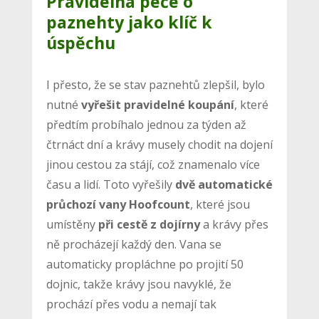
Pravidelná péče o
paznehty jako klíč k
úspěchu
I přesto, že se stav paznehtů zlepšil, bylo
nutné
vyřešit pravidelné koupání
, které
předtím probíhalo jednou za týden až
čtrnáct dní a krávy musely chodit na dojení
jinou cestou za stájí, což znamenalo více
času a lidí. Toto vyřešily
dvě automatické
průchozí vany Hoofcount
, které jsou
umístěny
při cestě z dojírny
a krávy přes
ně procházejí každý den. Vana se
automaticky propláchne po projití 50
dojnic, takže krávy jsou navyklé, že
prochází přes vodu a nemají tak