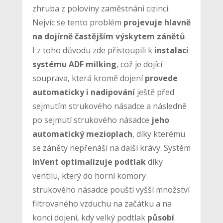
zhruba z poloviny zaměstnáni cizinci.
Nejvíc se tento problém
projevuje hlavně
na dojírně častějším výskytem zánětů
.
I z toho důvodu zde přistoupili k
instalaci
systému ADF milking
, což je dojící
souprava, která kromě dojení
provede
automaticky i nadipování
ještě před
sejmutím strukového násadce a následně
po sejmutí strukového násadce
jeho
automatický mezioplach
, díky kterému
se záněty nepřenáší na další krávy. Systém
InVent optimalizuje podtlak
díky
ventilu, který do horní komory
strukového násadce pouští vyšší množství
filtrovaného vzduchu na začátku a na
konci dojení, kdy velký podtlak
působí