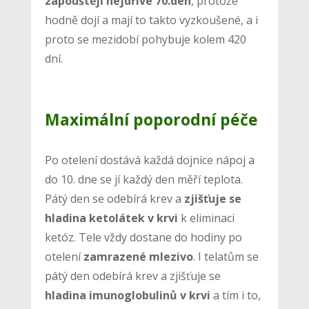
zapouštějí nejdříve 70.den
, protože
hodně dojí a mají to takto vyzkoušené, a i
proto se mezidobí pohybuje kolem 420
dní.
Maximální poporodní péče
Po otelení dostává každá dojnice nápoj a
do 10. dne se jí každý den měří teplota.
Pátý den se odebírá krev a
zjišťuje se
hladina ketolátek v krvi
k eliminaci
ketóz. Tele vždy dostane do hodiny po
otelení
zamrazené mlezivo
. I telatům se
pátý den odebírá krev a zjišťuje se
hladina imunoglobulinů v krvi
a tím i to,