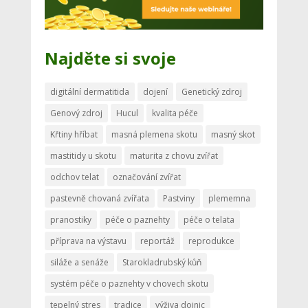
Najděte si svoje
digitální dermatitida
dojení
Genetický zdroj
Genový zdroj
Hucul
kvalita péče
Křtiny hříbat
masná plemena skotu
masný skot
mastitidy u skotu
maturita z chovu zvířat
odchov telat
označování zvířat
pastevně chovaná zvířata
Pastviny
plememna
pranostiky
péče o paznehty
péče o telata
příprava na výstavu
reportáž
reprodukce
siláže a senáže
Starokladrubský kůň
systém péče o paznehty v chovech skotu
tepelný stres
tradice
výživa dojnic