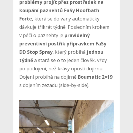
problémy projít přes prostředek na
koupání paznehtů FaSy Hoofbath
Forte
, která se do vany automaticky
dávkuje třikrát týdně. Posledním krokem
v péči o paznehty je
pravidelný
preventivní postřik přípravkem FaSy
DD Stop Spray
, který probíhá
jednou
týdně
a stará se o to jeden člověk, vždy
po podojení, než krávy opustí dojírnu.
Dojení probíhá na dojírně
Boumatic 2×19
s dojením zezadu (side-by-side).