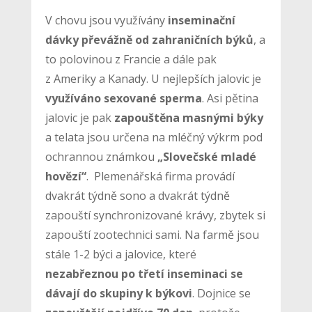
V chovu jsou využívány
inseminační
dávky převážně od zahraničních býků
, a
to polovinou z Francie a dále pak
z Ameriky a Kanady. U nejlepších jalovic je
využíváno sexované sperma
. Asi pětina
jalovic je pak
zapouštěna masnými býky
a telata jsou určena na mléčný výkrm pod
ochrannou známkou
„Slovečské mladé
hovězí“
. Plemenářská firma provádí
dvakrát týdně sono a dvakrát týdně
zapouští synchronizované krávy, zbytek si
zapouští zootechnici sami. Na farmě jsou
stále 1-2 býci a jalovice, které
nezabřeznou po třetí inseminaci se
dávají do skupiny k býkovi
. Dojnice se