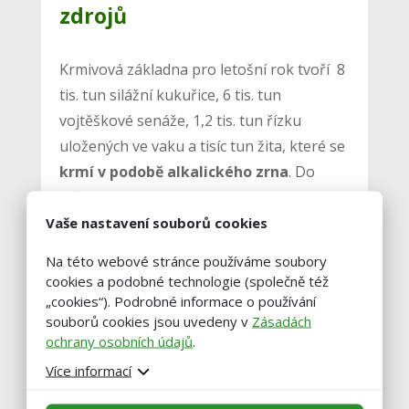
zdrojů
Krmivová základna pro letošní rok tvoří 8
tis. tun silážní kukuřice, 6 tis. tun
vojtěškové senáže, 1,2 tis. tun řízku
uložených ve vaku a tisíc tun žita, které se
krmí v podobě alkalického zrna
. Do
loňského roku byly do krmné dávky
přidávány vyvazovače mykotoxinů, ale se
Vaše nastavení souborů cookies
začátkem krmení siláže z letošní sklizně
Na této webové stránce používáme soubory
se je pokusí vysadit. V letních měsících je
cookies a podobné technologie (společně též
velkým problémem zapařování krmiva v
„cookies“). Podrobné informace o používání
souborů cookies jsou uvedeny v
Zásadách
silážních jamách, protože jsou na přímém
ochrany osobních údajů
.
slunci. V loňském roce toto vyřešily
Více informací
použitím přípravku FreshFoss
, který
tento problém potlačuje a zde se velmi