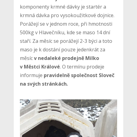
komponenty krmné dávky je startér a
krmná dávka pro vysokoužitkové dojnice.
Porážejí se v jednom roce, při hmotnosti
500kg v Hlavečníku, kde se maso 14 dní
staří. Za měsíc se porážejí 2-3 býci a toto
maso je k dostání pouze jedenkrát za
měsíc
v nedaleké prodejně Milko
v Městci Králové
. O termínu prodeje
informuje
pravidelně společnost Sloveč
na svých stránkách
.