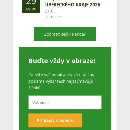
29
LIBERECKÉHO KRAJE 2026
srpen
29. 8.,
Jilemnice
Zobrazit celý kalendář
Buďte vždy v obraze!
Zadejte váš email a my vám občas
pošleme výběr těch nejzajímavější
článků.