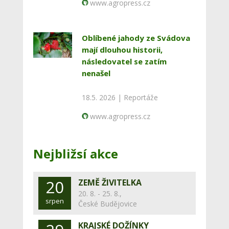
www.agropress.cz
Oblíbené jahody ze Svádova
mají dlouhou historii,
následovatel se zatím
nenašel
18.5. 2026 |
Reportáže
www.agropress.cz
Nejbližsí akce
20
ZEMĚ ŽIVITELKA
20. 8. - 25. 8.,
srpen
České Budějovice
KRAJSKÉ DOŽÍNKY