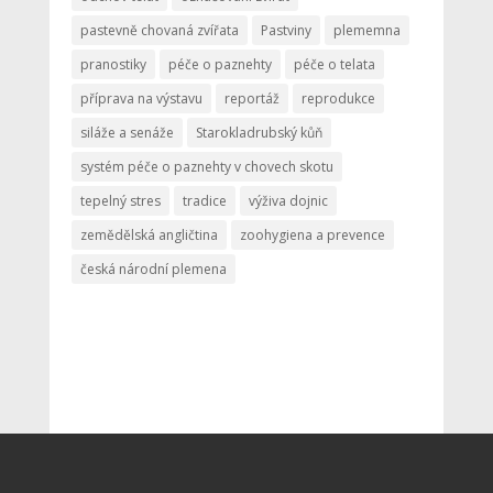
pastevně chovaná zvířata
Pastviny
plememna
pranostiky
péče o paznehty
péče o telata
příprava na výstavu
reportáž
reprodukce
siláže a senáže
Starokladrubský kůň
systém péče o paznehty v chovech skotu
tepelný stres
tradice
výživa dojnic
zemědělská angličtina
zoohygiena a prevence
česká národní plemena