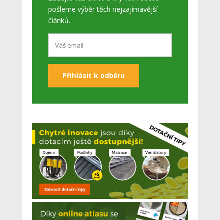
pošleme výběr těch nejzajímavější
článků.