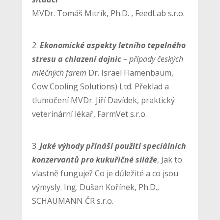
MVDr. Tomáš Mitrík, Ph.D. , FeedLab s.r.o.
2.
Ekonomické aspekty letního tepelného
stresu a chlazení dojnic
– případy českých
mléčných farem
Dr. Israel Flamenbaum,
Cow Cooling Solutions) Ltd. Překlad a
tlumočení MVDr. Jiří Davídek, praktický
veterinární lékař, FarmVet s.r.o.
3.
Jaké výhody přináší použití speciálních
konzervantů pro kukuřičné siláže
, Jak to
vlastně funguje? Co je důležité a co jsou
výmysly. Ing. Dušan Kořínek, Ph.D.,
SCHAUMANN ČR s.r.o.