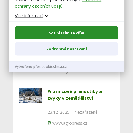
ochrany osobních údajů
.
Podobné články
Více informací
Mrazy ovocným sadům
Souhlasím se vším
svědčí, pomohou redukovat
škůdce a choroby
Podrobné nastavení
6.1. 2026 |
Nezařazené
Vytvořeno přes cookieslista.cz
www.agropress.cz
Prosincové pranostiky a
zvyky v zemědělství
23.12. 2025 |
Nezařazené
www.agropress.cz