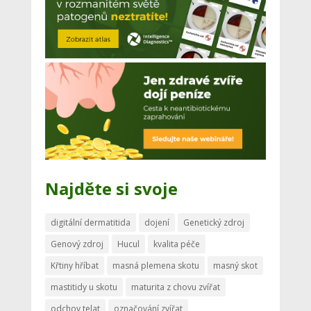
Najděte si svoje
digitální dermatitida
dojení
Genetický zdroj
Genový zdroj
Hucul
kvalita péče
Křtiny hříbat
masná plemena skotu
masný skot
mastitidy u skotu
maturita z chovu zvířat
odchov telat
označování zvířat