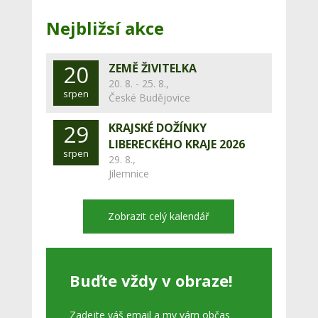
Nejbližsí akce
20
ZEMĚ ŽIVITELKA
20. 8. - 25. 8.,
srpen
České Budějovice
29
KRAJSKÉ DOŽÍNKY
LIBERECKÉHO KRAJE 2026
srpen
29. 8.,
Jilemnice
Zobrazit celý kalendář
Buďte vždy v obraze!
Zadejte váš email a my vám občas