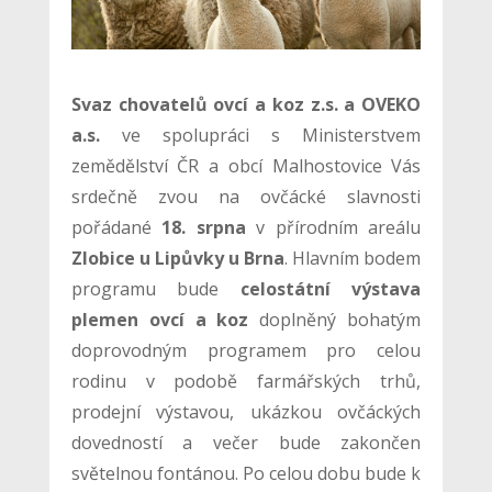
Svaz chovatelů ovcí a koz z.s. a OVEKO
a.s.
ve spolupráci s Ministerstvem
zemědělství ČR a obcí Malhostovice Vás
srdečně zvou na ovčácké slavnosti
pořádané
18. srpna
v přírodním areálu
Zlobice u Lipůvky u Brna
. Hlavním bodem
programu bude
celostátní výstava
plemen ovcí a koz
doplněný bohatým
doprovodným programem pro celou
rodinu v podobě farmářských trhů,
prodejní výstavou, ukázkou ovčáckých
dovedností a večer bude zakončen
světelnou fontánou. Po celou dobu bude k