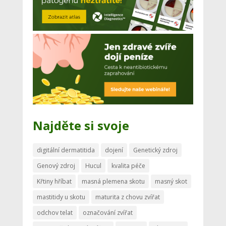
Najděte si svoje
digitální dermatitida
dojení
Genetický zdroj
Genový zdroj
Hucul
kvalita péče
Křtiny hříbat
masná plemena skotu
masný skot
mastitidy u skotu
maturita z chovu zvířat
odchov telat
označování zvířat