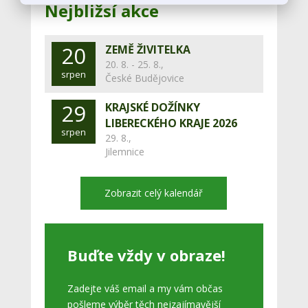
Nejbližsí akce
20
ZEMĚ ŽIVITELKA
20. 8. - 25. 8.,
srpen
České Budějovice
29
KRAJSKÉ DOŽÍNKY
LIBERECKÉHO KRAJE 2026
srpen
29. 8.,
Jilemnice
Zobrazit celý kalendář
Buďte vždy v obraze!
Zadejte váš email a my vám občas
pošleme výběr těch nejzajímavější