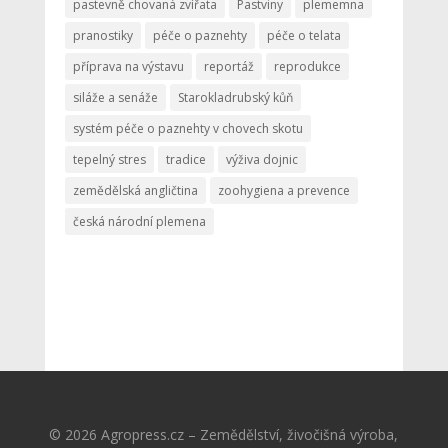
pastevně chovaná zvířata
Pastviny
plememna
pranostiky
péče o paznehty
péče o telata
příprava na výstavu
reportáž
reprodukce
siláže a senáže
Starokladrubský kůň
systém péče o paznehty v chovech skotu
tepelný stres
tradice
výživa dojnic
zemědělská angličtina
zoohygiena a prevence
česká národní plemena
© 2026 Agropress.cz – Zemědělství, živočišná výroba,