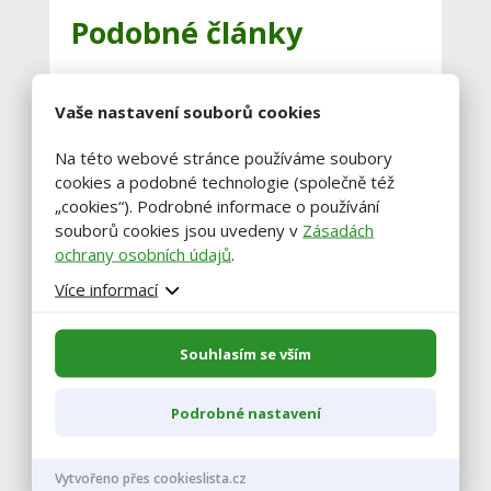
Podobné články
Mrazy ovocným sadům
Vaše nastavení souborů cookies
svědčí, pomohou redukovat
škůdce a choroby
Na této webové stránce používáme soubory
cookies a podobné technologie (společně též
6.1. 2026 |
Nezařazené
„cookies“). Podrobné informace o používání
souborů cookies jsou uvedeny v
Zásadách
www.agropress.cz
ochrany osobních údajů
.
Více informací
Prosincové pranostiky a
zvyky v zemědělství
Souhlasím se vším
23.12. 2025 |
Nezařazené
Podrobné nastavení
www.agropress.cz
Vytvořeno přes cookieslista.cz