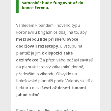
samosběr bude fungovat až do
konce června.
Vzhledem k pandemii nového typu
koronaviru brigádnice dbají na to, aby
mezi sebou lidé při sběru ovoce
dodržovali rozestupy
. U vstupu na
plantáž je jim
k dispozici také
dezinfekce
. Za příznivého počasí zavítají
na plantáž i stovky zákazníků denně,
především o víkendu. Obvykle na
holešovské plantáži podle Valenty sklidí z
hektaru mezi
šesti až deseti tunami
jahod ročně
.
Společnost Vaklima letos pěstuje