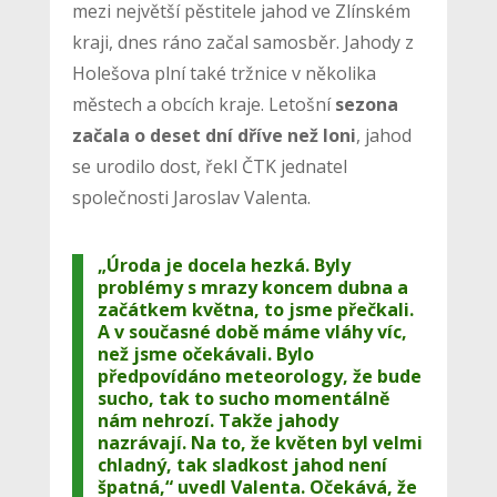
mezi největší pěstitele jahod ve Zlínském
kraji, dnes ráno začal samosběr. Jahody z
Holešova plní také tržnice v několika
městech a obcích kraje. Letošní
sezona
začala o deset dní dříve než loni
, jahod
se urodilo dost, řekl ČTK jednatel
společnosti Jaroslav Valenta.
„Úroda je docela hezká. Byly
problémy s mrazy koncem dubna a
začátkem května, to jsme přečkali.
A v současné době máme vláhy víc,
než jsme očekávali. Bylo
předpovídáno meteorology, že bude
sucho, tak to sucho momentálně
nám nehrozí. Takže jahody
nazrávají. Na to, že květen byl velmi
chladný, tak sladkost jahod není
špatná,“ uvedl Valenta. Očekává, že