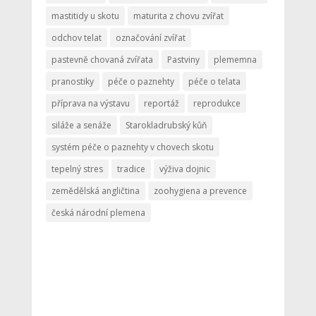
mastitidy u skotu
maturita z chovu zvířat
odchov telat
označování zvířat
pastevně chovaná zvířata
Pastviny
plememna
pranostiky
péče o paznehty
péče o telata
příprava na výstavu
reportáž
reprodukce
siláže a senáže
Starokladrubský kůň
systém péče o paznehty v chovech skotu
tepelný stres
tradice
výživa dojnic
zemědělská angličtina
zoohygiena a prevence
česká národní plemena