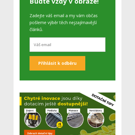
Buďte vždy v obraze!
Zadejte váš email a my vám občas
pošleme výběr těch nejzajímavější
článků.