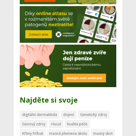
Najděte si svoje
digitální dermatitida
dojení
Genetický zdroj
Genový zdroj
Hucul
kvalita péče
Křtiny hříbat
masná plemena skotu
masný skot