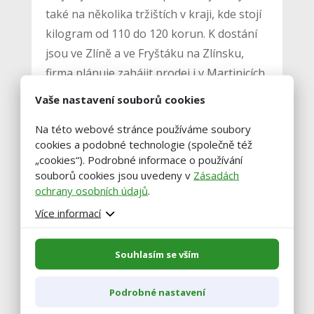
také na několika tržištích v kraji, kde stojí
kilogram od 110 do 120 korun. K dostání
jsou ve Zlíně a ve Fryštáku na Zlínsku,
firma plánuje zahájit prodej i v Martinicích
na Kroměřížsku. Lidé si už nasbírané
Vaše nastavení souborů cookies
jahody mohou zakoupit i přímo na
Na této webové stránce používáme soubory
plantáži.
cookies a podobné technologie (společně též
„cookies“). Podrobné informace o používání
souborů cookies jsou uvedeny v
Zásadách
Autor: Viktor Chrást, ČTK
ochrany osobních údajů
.
Více informací
foto: pixabay.com
Souhlasím se vším
Podrobné nastavení