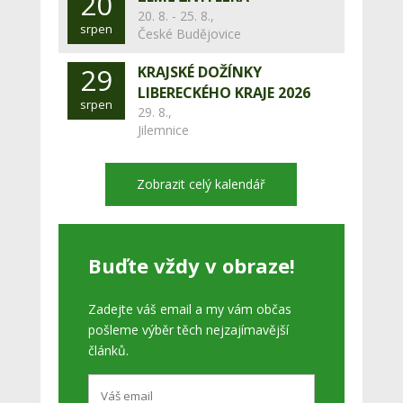
20
20. 8. - 25. 8.,
srpen
České Budějovice
29
KRAJSKÉ DOŽÍNKY
LIBERECKÉHO KRAJE 2026
srpen
29. 8.,
Jilemnice
Zobrazit celý kalendář
Buďte vždy v obraze!
Zadejte váš email a my vám občas
pošleme výběr těch nejzajímavější
článků.