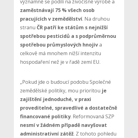
významně se podílí na živočišné výrobě a
zaměstnávají 75 % všech osob
pracujících v zemědělství
. Na druhou
stranu
ČR patří ke státům s nejnižší
spotřebou pesticidů a s podprůměrnou
spotřebou průmyslových hnojiv
a
celkově má mnohem nižší intenzitu
hospodaření než je v řadě zemí EU.
„Pokud jde o budoucí podobu Společné
zemědělské politiky, mou prioritou
je
zajištění jednoduché, v praxi
proveditelné, spravedlivé a dostatečně
financované politiky
. Reformovaná SZP
nesmí v žádném případě navyšovat
administrativní zátěž
. Z tohoto pohledu