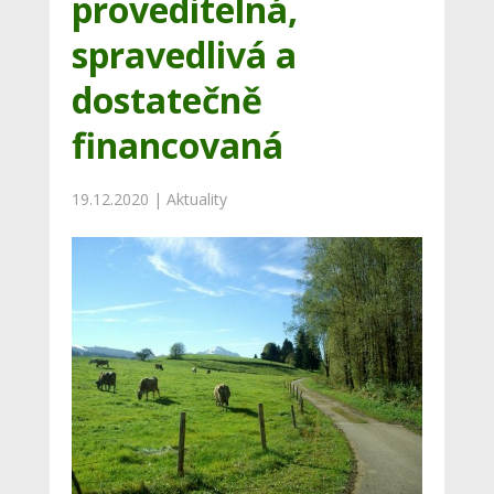
proveditelná,
spravedlivá a
dostatečně
financovaná
19.12.2020
|
Aktuality