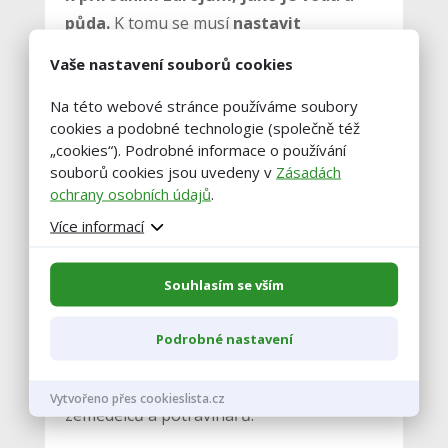
půda.
K tomu se musí
nastavit
realistické cíle
, aby nedošlo k
omezení
Vaše nastavení souborů cookies
konkurenceschopnosti našich
Na této webové stránce používáme soubory
zemědělců a potravinářů vůči zemím
cookies a podobné technologie (společně též
mimo EU
, které podobné cíle nemají.
„cookies“). Podrobné informace o používání
Například cíle v nových strategiích
souborů cookies jsou uvedeny v
Zásadách
považujeme za velmi ambiciózní. Ze strany
ochrany osobních údajů
.
Komise nejsou podloženy žádnou
Více informací
analýzou dopadů na zemědělský a
potravinářský sektor a na ohrožení
Souhlasím se vším
konkurenceschopnosti těchto sektorů.
V žádném případě by žádná opatření
Podrobné nastavení
neměla vést k ohrožení
konkurenceschopnosti evropských
Vytvořeno přes cookieslista.cz
zemědělců a potravinářů.