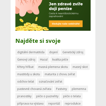
Najděte si svoje
digitální dermatitida
dojení
Genetický zdroj
Genový zdroj
Hucul
kvalita péče
Křtiny hříbat
masná plemena skotu
masný skot
mastitidy u skotu
maturita z chovu zvířat
odchov telat
označování zvířat
pastevně chovaná zvířata
Pastviny
plememna
pranostiky
péče o paznehty
péče o telata
příprava na výstavu
reportáž
reprodukce