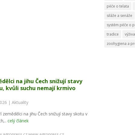
péče o telata
siláže a senáže
systém péče o p
tradice
výživa
zoohygiena a p
dělci na jihu Čech snižují stavy
u, kvůli suchu nemají krmivo
2026 |
Aktuality
í zemědělci na jihu Čech snižují stavy skotu v
h,..
celý článek
www.agropress.cz