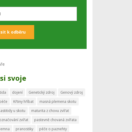
si svoje
tida
dojení
Genetický zdroj
Genový zdroj
 péče
Křtiny hříbat
masná plemena skotu
astitidy u skotu
maturita z chovu zvířat
označování zvířat
pastevně chovaná zvířata
memna
pranostiky
péče o paznehty