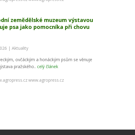
dní zemědělské muzeum výstavou
uje psa jako pomocníka při chovu
2026 |
Aktuality
veckým, ovčáckým a honáckým psům se věnuje
ýstava pražského..
celý článek
www.agropress.cz