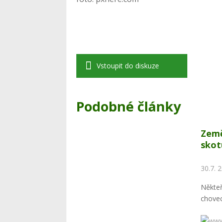
Vstoupit do diskuze
Podobné články
Země
skot
30.7. 
Někteř
chovec