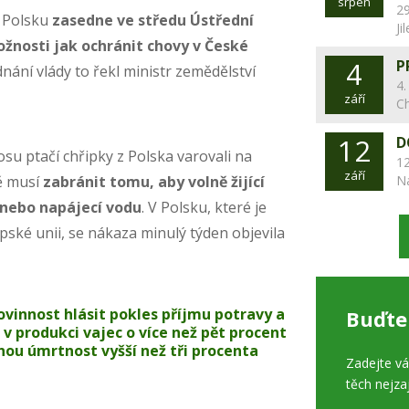
srpen
29
v Polsku
zasedne ve středu Ústřední
Ji
žnosti jak ochránit chovy v České
4
P
dnání vlády to řekl ministr zemědělství
4.
září
C
12
D
su ptačí chřipky z Polska varovali na
12
září
ě musí
zabránit tomu, aby volně žijící
N
 nebo napájecí vodu
. V Polsku, které je
ské unii, se nákaza minulý týden objevila
vinnost hlásit pokles příjmu potravy a
Buďte
 v produkci vajec o více než pět procent
nou úmrtnost vyšší než tři procenta
Zadejte v
těch nejza