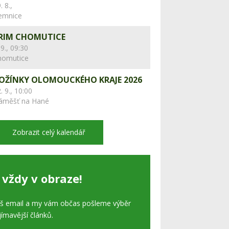
. 8.,
lemnice
RIM CHOMUTICE
 9., 09:30
homutice
OŽÍNKY OLOMOUCKÉHO KRAJE 2026
. 9., 10:00
áměšť na Hané
Zobrazit celý kalendář
 vždy v obraze!
áš email a my vám občas pošleme výběr
jímavější článků.