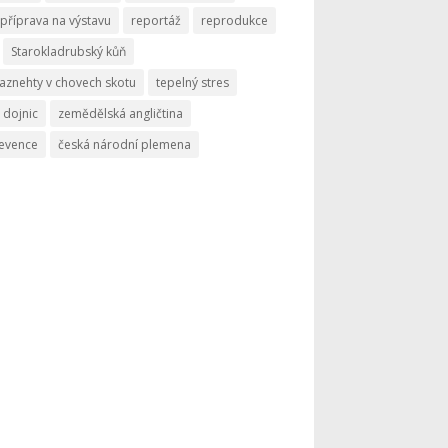
příprava na výstavu
reportáž
reprodukce
Starokladrubský kůň
aznehty v chovech skotu
tepelný stres
 dojnic
zemědělská angličtina
revence
česká národní plemena