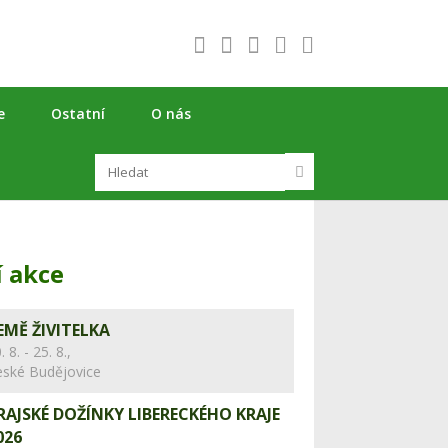
e
Ostatní
O nás
í akce
EMĚ ŽIVITELKA
. 8. - 25. 8.,
eské Budějovice
RAJSKÉ DOŽÍNKY LIBERECKÉHO KRAJE
026