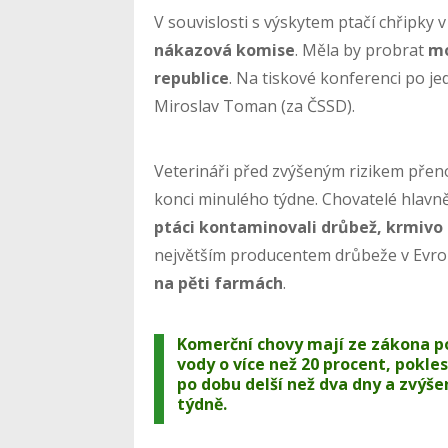
V souvislosti s výskytem ptačí chřipky 
nákazová komise
. Měla by probrat
mo
republice
. Na tiskové konferenci po je
Miroslav Toman (za ČSSD).
Veterináři před zvýšeným rizikem přeno
konci minulého týdne. Chovatelé hlavn
ptáci kontaminovali drůbež, krmivo
největším producentem drůbeže v Evrop
na pěti farmách
.
Komerční chovy mají ze zákona po
vody o více než 20 procent, pokles
po dobu delší než dva dny a zvýše
týdně.