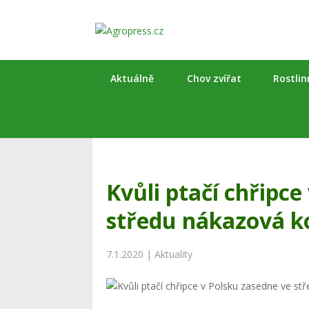
Aktuálně
Chov zvířat
Rostli
Kvůli ptačí chřipce
středu nákazová k
7.1.2020
|
Aktuality