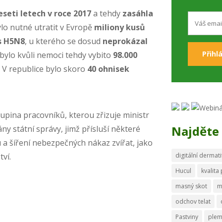
eseti letech v roce 2017
a tehdy
zasáhla
ylo nutné utratit v Evropě
miliony kusů
s H5N8
, u kterého se dosud
neprokázal
 bylo kvůli nemoci tehdy vybito
98.000
. V republice bylo skoro
40 ohnisek
upina pracovníků, kterou zřizuje ministr
Najděte 
y státní správy, jimž přísluší některé
 a šíření nebezpečných nákaz zvířat, jako
ví.
digitální dermati
Hucul
kvalita
masný skot
m
odchov telat
Pastviny
ple