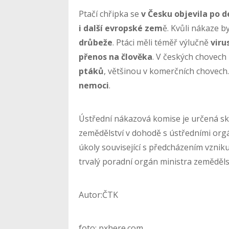
Ptačí chřipka se
v Česku objevila po d
i další evropské zem
ě. Kvůli nákaze b
drůbeže
. Ptáci měli téměř výlučně
viru
přenos na člověka
. V českých chovech
ptáků
, většinou v komerčních chovech
nemoci
.
Ústřední nákazová komise je určená sk
zemědělství v dohodě s ústředními orgán
úkoly související s předcházením vzniku
trvalý poradní orgán ministra zemědělst
Autor:ČTK
foto: pxhere.com