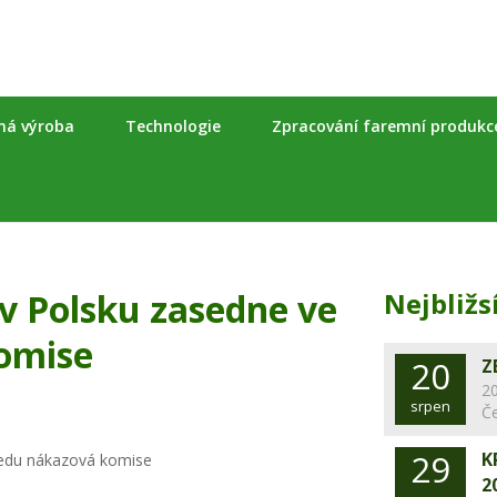
nná výroba
Technologie
Zpracování faremní produkc
 v Polsku zasedne ve
Nejbližs
omise
20
Z
20
srpen
Č
29
K
2