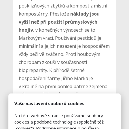
posklizňových zbytků a kompost z místní
kompostárny. Přestože
náklady jsou
vyšší než při použití průmyslových
hnojiv
, v konečných výnosech se to
Markovým vrací. Používání pesticidů je
minimální a jejich nasazení je hospodářem
vždy pečlivě zváženo. Proti houbovým
chorobám zkouší v současnosti
biopreparáty. K přírodě šetrné
hospodaření farmy Jiřího Marka je
v krajině na první pohled patrné zejména
při porovnání s průmyslově
provozovaným zemědělstvím, které je
Vaše nastavení souborů cookies
k vidění hned na sousedních pozemcích.
Na této webové stránce používáme soubory
cookies a podobné technologie (společně též
„cookies“). Podrobné informace o používání