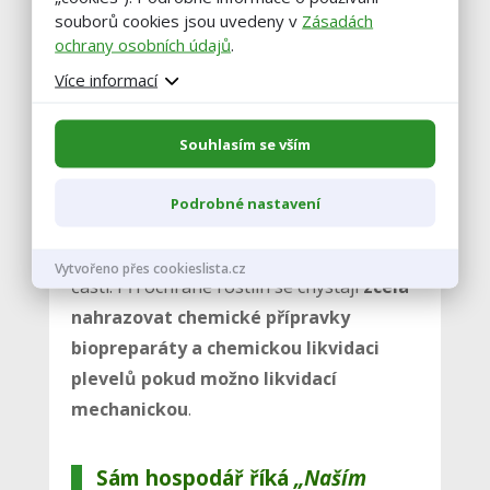
souborů cookies jsou uvedeny v
Zásadách
ochrany osobních údajů
.
V plánech do budoucna mají Markovi
Více informací
zařazeno
rozšíření pravidelně
udržovaných zanedbaných ploch
Souhlasím se vším
nejenom ve vlastní obci
. Dále by chtěli
zvětšit stávající remízky a některé vlastní
Podrobné nastavení
pozemky obohatit o výsadbu stromořadí,
čímž rozdělí půdní bloky na ještě menší
Vytvořeno přes cookieslista.cz
části. Při ochraně rostlin se chystají
zcela
nahrazovat chemické přípravky
biopreparáty a chemickou likvidaci
plevelů pokud možno likvidací
mechanickou
.
Sám hospodář říká
„Naším