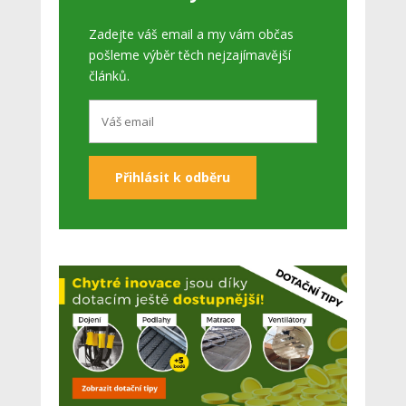
Zadejte váš email a my vám občas
pošleme výběr těch nejzajímavější
článků.