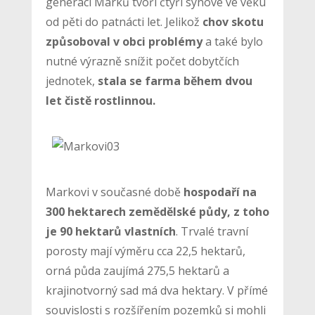
generaci Marků tvoří čtyři synové ve věku
od pěti do patnácti let. Jelikož
chov skotu
způsoboval v obci problémy
a také bylo
nutné výrazně snížit počet dobytčích
jednotek,
stala se farma během dvou
let čistě rostlinnou.
Markovi v současné době
hospodaří na
300 hektarech zemědělské půdy, z toho
je 90 hektarů vlastních
. Trvalé travní
porosty mají výměru cca 22,5 hektarů,
orná půda zaujímá 275,5 hektarů a
krajinotvorný sad má dva hektary. V přímé
souvislosti s rozšířením pozemků si mohli