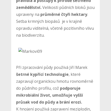
pravidla a postupy k přírodě šetrného
zemědělství.
Velikosti půdních bloků jsou
upraveny na
průměrné čtyři hektary
.
Setba krmných biopásů je v krajině
opravdu viditelná, včetně pozitivního vlivu
na biodiverzitu.
Při zpracování půdy používá Jiří Marek
šetrné kypřící technologie
, které
zapravují organickou hmotu rovnoměrně
do půdního profilu, což
podporuje
mikrobiální život, umožňuje vyšší
průsak vod do půdy a brání erozi.
K hnojení používá zapravení meziplodin,