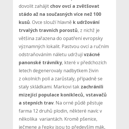
dovolit zahájit
chov ovcí a zvětšovat
stádo až na současných více než 100
kusů
. Ovce slouží hlavně
k udržování
trvalých travních porostů
, z nichž je
většina zařazena do opatření evropsky
významných lokalit. Pastvou ovcí a ručním
odstraňováním náletu udržují
vzácné
panonské trávníky
, které v předchozích
letech degenerovaly nadbytkem živin
z okolních polí a zarůstaly, případně se
staly skládkami. Markovi tak
zachránili
mizející populace konikleců, vstavačů
a stepních trav
. Na orné půdě pěstuje
farma 12 druhů plodin, některé navíc v
několika variantách. Kromě pšenice,
ječmene a řepky jsou to především mák,