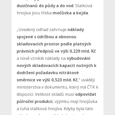
dusičnanů do půdy a do vod
. Statková
hnojiva jsou třeba
močůvka a kejda
.
„Uvedený odhad zahrnuje
náklady
spojené s údržbou a obnovou
skladovacích prostor podle platných
právních předpisů ve výši 0,229 mld. Kč
a nově vzniklé náklady na
vybudování
nových skladovacích kapacit nutných k
dodržení požadavku nitrátové
směrnice ve výši 0,523 mld. Kč
,“ uvádějí
ministerstva v dokumentu, který má ČTK k
dispozici. Velikost skladů musí
odpovídat
půlroční produkci
, výjimku mají hnojůvka
a tuhá statková hnojiva. Kdyby byla tato