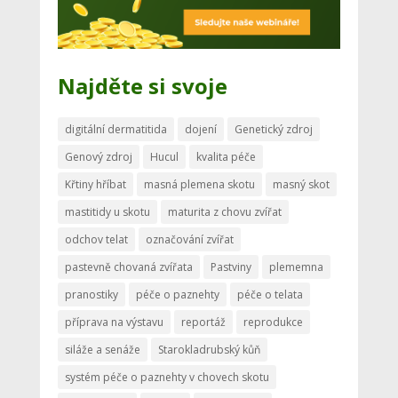
Najděte si svoje
digitální dermatitida
dojení
Genetický zdroj
Genový zdroj
Hucul
kvalita péče
Křtiny hříbat
masná plemena skotu
masný skot
mastitidy u skotu
maturita z chovu zvířat
odchov telat
označování zvířat
pastevně chovaná zvířata
Pastviny
plememna
pranostiky
péče o paznehty
péče o telata
příprava na výstavu
reportáž
reprodukce
siláže a senáže
Starokladrubský kůň
systém péče o paznehty v chovech skotu