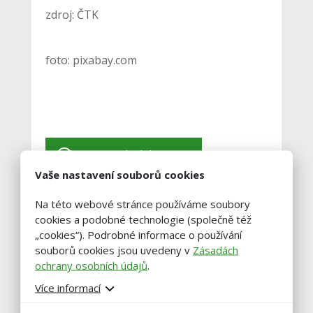
zdroj: ČTK
foto: pixabay.com
Vstoupit do diskuze
Vaše nastavení souborů cookies
Na této webové stránce používáme soubory
Podobné články
cookies a podobné technologie (společně též
„cookies“). Podrobné informace o používání
Zemědělci na jihu Čech snižují
souborů cookies jsou uvedeny v
Zásadách
ochrany osobních údajů
.
stavy skotu, kvůli suchu
nemají krmivo
Více informací