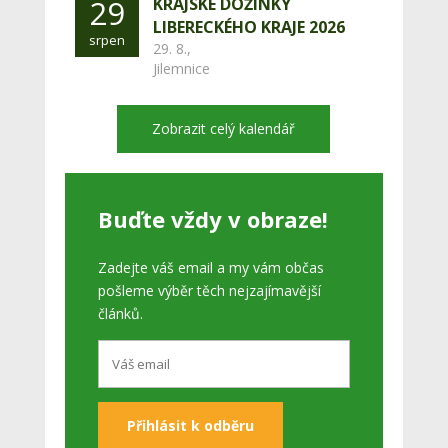
29
KRAJSKÉ DOŽÍNKY
LIBERECKÉHO KRAJE 2026
srpen
29. 8.,
Jilemnice
Zobrazit celý kalendář
Buďte vždy v obraze!
Zadejte váš email a my vám občas
pošleme výběr těch nejzajímavější
článků.