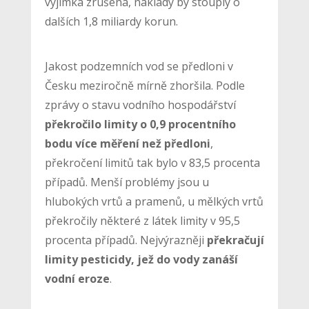
výjimka zrušena, náklady by stouply o
dalších 1,8 miliardy korun.
Jakost podzemních vod se předloni v
Česku meziročně mírně zhoršila. Podle
zprávy o stavu vodního hospodářství
překročilo limity o 0,9 procentního
bodu více měření než předloni
,
překročení limitů tak bylo v 83,5 procenta
případů. Menší problémy jsou u
hlubokých vrtů a pramenů, u mělkých vrtů
překročily některé z látek limity v 95,5
procenta případů. Nejvýrazněji
překračují
limity pesticidy, jež do vody zanáší
vodní eroze
.