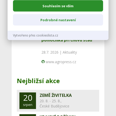
30.7. 2026 |
Aktuality
Souhlasím se vším
www.agropress.cz
Podrobné nastavení
Národní zemědělské muzeum
výstavou ukazuje psa jako
Vytvořeno přes cookieslista.cz
pomocníka při chovu stád
28.7. 2026 |
Aktuality
www.agropress.cz
Nejbližsí akce
20
ZEMĚ ŽIVITELKA
20. 8. - 25. 8.,
srpen
České Budějovice