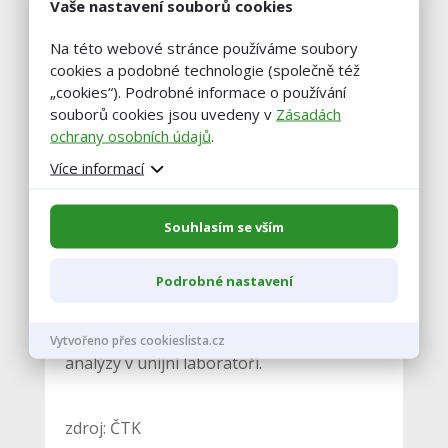
Vaše nastavení souborů cookies
Ministerstvo zemědělství také
upozorňuje
Na této webové stránce používáme soubory
na řadu dezinformací
, které se ve spojení
cookies a podobné technologie (společně též
s ukrajinským obilí objevují ve veřejném
„cookies“). Podrobné informace o používání
prostoru. Mimo jiné uvedlo, že
mouka
souborů cookies jsou uvedeny v
Zásadách
ochrany osobních údajů
.
vyrobená z nevyhovující pšenice se ze
Slovenska do ČR nedovážela
. Společnost
Více informací
Mlyn Kolárovo z jihu Slovenska, která ji
vyráběla, po oznámení úřadů o
Souhlasím se vším
kontaminované ukrajinské pšenici uvedla,
že
podle nové analýzy obilí příslušným
Podrobné nastavení
předpisům vyhovuje
. O dalším postupu
by měl rozhodnout výsledek kontrolní
Vytvořeno přes cookieslista.cz
analýzy v unijní laboratoři.
zdroj: ČTK