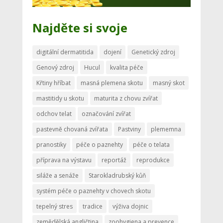
Najděte si svoje
digitální dermatitida
dojení
Genetický zdroj
Genový zdroj
Hucul
kvalita péče
Křtiny hříbat
masná plemena skotu
masný skot
mastitidy u skotu
maturita z chovu zvířat
odchov telat
označování zvířat
pastevně chovaná zvířata
Pastviny
plememna
pranostiky
péče o paznehty
péče o telata
příprava na výstavu
reportáž
reprodukce
siláže a senáže
Starokladrubský kůň
systém péče o paznehty v chovech skotu
tepelný stres
tradice
výživa dojnic
zemědělská angličtina
zoohygiena a prevence