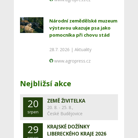
Národní zemědělské muzeum
výstavou ukazuje psa jako
pomocníka při chovu stád
28.7. 2026 |
Aktuality
www.agropress.cz
Nejbližsí akce
20
ZEMĚ ŽIVITELKA
20. 8. - 25. 8.,
srpen
České Budějovice
29
KRAJSKÉ DOŽÍNKY
LIBERECKÉHO KRAJE 2026
srpen