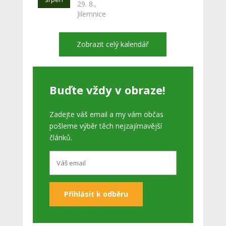
29. 8.,
Jilemnice
Zobrazit celý kalendář
Buďte vždy v obraze!
Zadejte váš email a my vám občas
pošleme výběr těch nejzajímavější
článků.