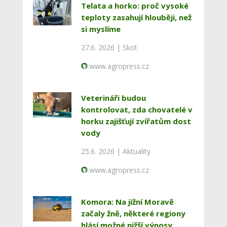
Telata a horko: proč vysoké
teploty zasahují hlouběji, než
si myslíme
27.6. 2026 |
Skot
www.agropress.cz
Veterináři budou
kontrolovat, zda chovatelé v
horku zajišťují zvířatům dost
vody
25.6. 2026 |
Aktuality
www.agropress.cz
Komora: Na jižní Moravě
začaly žně, některé regiony
hlásí možné nižší výnosy