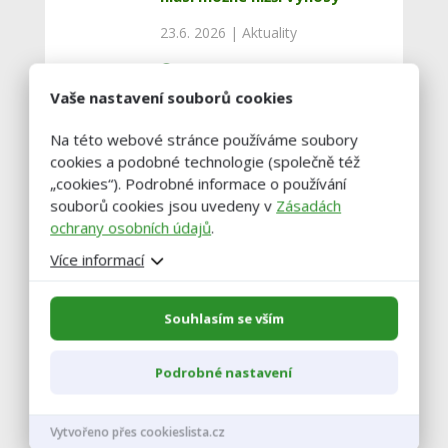
23.6. 2026 |
Aktuality
www.agropress.cz
Vaše nastavení souborů cookies
Kvalita ošetřovatelské péče:
Na této webové stránce používáme soubory
rozhodující faktor růstu a
cookies a podobné technologie (společně též
zdraví telat
„cookies“). Podrobné informace o používání
souborů cookies jsou uvedeny v
Zásadách
19.6. 2026 |
Skot
ochrany osobních údajů
.
www.agropress.cz
Více informací
Křtiny hříbat huculských
Souhlasím se vším
koní: deset nových jmen na
Janově hoře
Podrobné nastavení
13.6. 2026 |
Genové zdroje ČR
Vytvořeno přes cookieslista.cz
www.agropress.cz