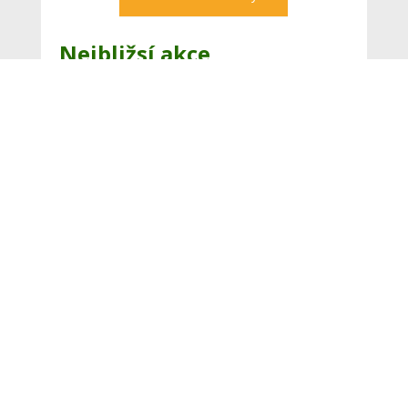
Nejbližsí akce
20
ZEMĚ ŽIVITELKA
20. 8. - 25. 8.,
srpen
České Budějovice
29
KRAJSKÉ DOŽÍNKY
LIBERECKÉHO KRAJE 2026
srpen
29. 8.,
Jilemnice
Zobrazit celý kalendář
Buďte vždy v obraze!