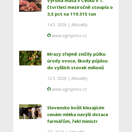
Výroba masa v Česku v 1.
čtvrtletí meziročně stoupla o
3,5 pct na 119.315 tun
14.5. 2026 |
Aktuality
www.agropress.cz
Mrazy zřejmě zničily půlku
úrody ovoce, škody půjdou
do vyšších stovek milionů
12.5. 2026 |
Aktuality
www.agropress.cz
Slovensko kvůli klesajícím
cenám mléka navýší dotace
farmářům, řekl ministr
7.5. 2026 |
Aktuality