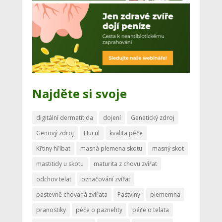
Najděte si svoje
digitální dermatitida
dojení
Genetický zdroj
Genový zdroj
Hucul
kvalita péče
Křtiny hříbat
masná plemena skotu
masný skot
mastitidy u skotu
maturita z chovu zvířat
odchov telat
označování zvířat
pastevně chovaná zvířata
Pastviny
plememna
pranostiky
péče o paznehty
péče o telata