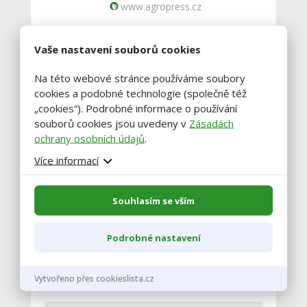
www.agropress.cz
Vaše nastavení souborů cookies
První jalovička ČESTR-GZ ze
zkumavky: historický krok
Na této webové stránce používáme soubory
VÚŽV v záchraně genetických
cookies a podobné technologie (společně též
zdrojů
„cookies“). Podrobné informace o používání
3.7. 2026 |
Aktuality
souborů cookies jsou uvedeny v
Zásadách
ochrany osobních údajů
.
www.agropress.cz
Více informací
Souhlasím se vším
Načíst další články
Podrobné nastavení
Nejbližsí akce
Vytvořeno přes cookieslista.cz