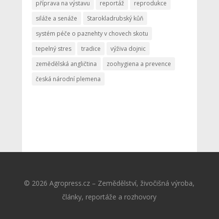
příprava na výstavu
reportáž
reprodukce
siláže a senáže
Starokladrubský kůň
systém péče o paznehty v chovech skotu
tepelný stres
tradice
výživa dojnic
zemědělská angličtina
zoohygiena a prevence
česká národní plemena
© 2026 Agropress.cz – Zemědělství, živočišná výroba,
články, reportáže a rozhovory