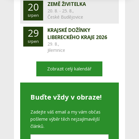
20
ZEMĚ ŽIVITELKA
20. 8. - 25. 8.,
srpen
České Budějovice
29
KRAJSKÉ DOŽÍNKY
LIBERECKÉHO KRAJE 2026
srpen
29. 8.,
Jilemnice
Zobrazit celý kalendář
Buďte vždy v obraze!
Zadejte váš email a my vám občas
pošleme výběr těch nejzajímavější
článků.