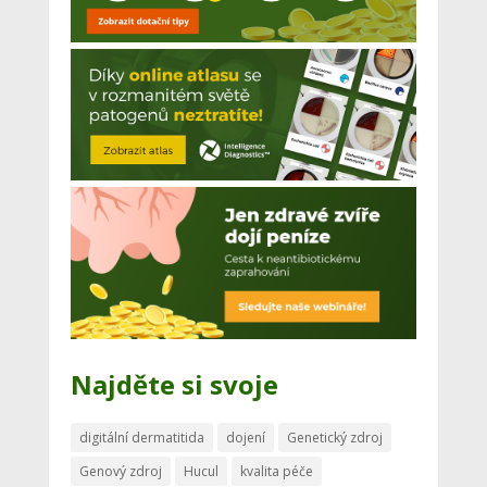
Najděte si svoje
digitální dermatitida
dojení
Genetický zdroj
Genový zdroj
Hucul
kvalita péče