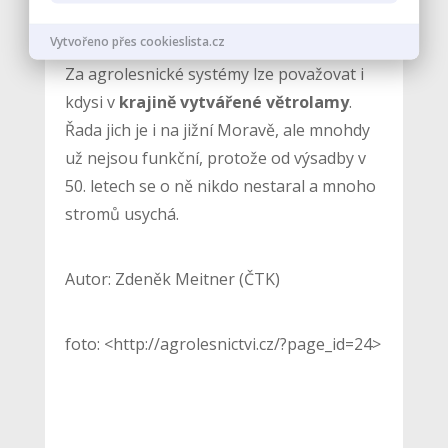
ploch,“ řekl Martiník.
Vytvořeno přes cookieslista.cz
Za agrolesnické systémy lze považovat i
kdysi v
krajině vytvářené větrolamy
.
Řada jich je i na jižní Moravě, ale mnohdy
už nejsou funkční, protože od výsadby v
50. letech se o ně nikdo nestaral a mnoho
stromů usychá.
Autor: Zdeněk Meitner (ČTK)
foto: <http://agrolesnictvi.cz/?page_id=24>