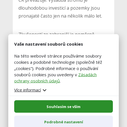
dlouhodobou investicí a pozemky jsou
pronajaté často jen na několik málo let.
Zkušeností ze zahraničí je poměrně
hodně, ale podle Martiníka jsou obtížně
Vaše nastavení souborů cookies
přenositelné, protože každé území má
Na této webové stránce používáme soubory
jiné podmínky. Čerpat tak lze ze
cookies a podobné technologie (společně též
zkušeností, které mají první čeští
„cookies“). Podrobné informace o používání
zemědělci, kteří se do agrolesnictví pustili.
souborů cookies jsou uvedeny v
Zásadách
ochrany osobních údajů
.
„Jedním z nich je Daniel Pitek, který
hospodaří pod Milešovkou. Naše fakulta
Více informací
spolupracuje s podnikem Forest-Agro
Hrušky. Na školním statku v Žabčicích i ve
Souhlasím se vším
školních lesích ve Křtinách chystáme také
založení výzkumně-demonstračních
Podrobné nastavení