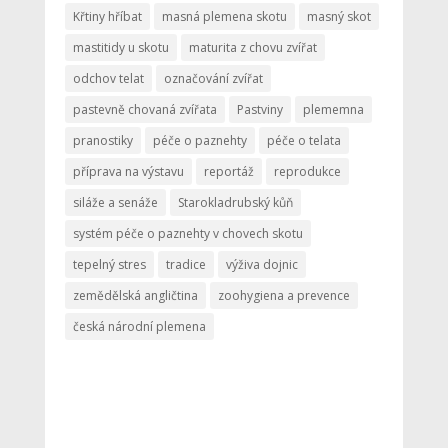
Křtiny hříbat
masná plemena skotu
masný skot
mastitidy u skotu
maturita z chovu zvířat
odchov telat
označování zvířat
pastevně chovaná zvířata
Pastviny
plememna
pranostiky
péče o paznehty
péče o telata
příprava na výstavu
reportáž
reprodukce
siláže a senáže
Starokladrubský kůň
systém péče o paznehty v chovech skotu
tepelný stres
tradice
výživa dojnic
zemědělská angličtina
zoohygiena a prevence
česká národní plemena