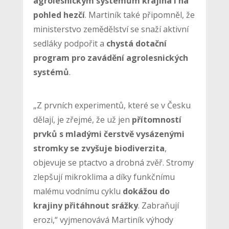
agrolesnickým systémům krajina i na
pohled hezčí
. Martiník také připomněl, že
ministerstvo zemědělství se snaží aktivní
sedláky podpořit a
chystá dotační
program pro zavádění agrolesnických
systémů
.
„Z prvních experimentů, které se v Česku
dělají, je zřejmé, že už jen
přítomností
prvků s mladými čerstvě vysázenými
stromky se zvyšuje biodiverzita
,
objevuje se ptactvo a drobná zvěř. Stromy
zlepšují mikroklima a díky funkčnímu
malému vodnímu cyklu
dokážou do
krajiny přitáhnout srážky
. Zabraňují
erozi,“ vyjmenovává Martiník výhody