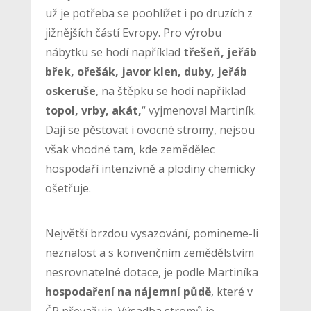
už je potřeba se poohlížet i po druzích z
jižnějších částí Evropy. Pro výrobu
nábytku se hodí například
třešeň, jeřáb
břek, ořešák, javor klen, duby, jeřáb
oskeruše
, na štěpku se hodí například
topol, vrby, akát,
“ vyjmenoval Martiník.
Dají se pěstovat i ovocné stromy, nejsou
však vhodné tam, kde zemědělec
hospodaří intenzivně a plodiny chemicky
ošetřuje.
Největší brzdou vysazování, pomineme-li
neznalost a s konvenčním zemědělstvím
nesrovnatelné dotace, je podle Martiníka
hospodaření na nájemní půdě
, které v
ČR převažuje. Výsadba stromů je