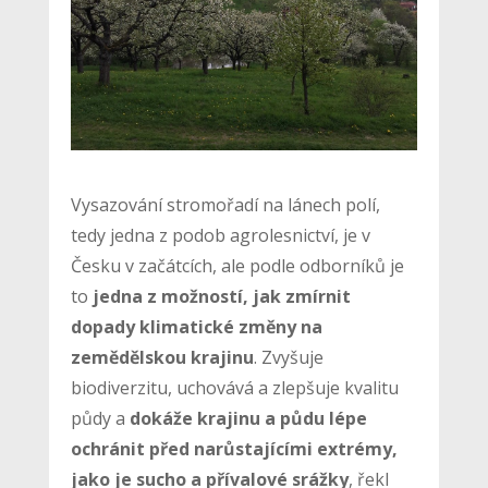
Vysazování stromořadí na lánech polí,
tedy jedna z podob agrolesnictví, je v
Česku v začátcích, ale podle odborníků je
to
jedna z možností, jak zmírnit
dopady klimatické změny na
zemědělskou krajinu
. Zvyšuje
biodiverzitu, uchovává a zlepšuje kvalitu
půdy a
dokáže krajinu a půdu lépe
ochránit před narůstajícími extrémy,
jako je sucho a přívalové srážky
, řekl