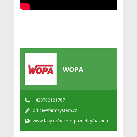
WOPA
+420702121787
office@farmsystem.cz
www.fasy.cz/pece-o-paznehty/paznehtarske-klece/