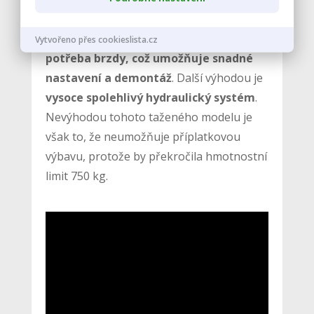
Významnou výhodou tohoto modelu
oproti jiným modelům je, že
nejsou
Vytvořeno přes cookieslista.cz
potřeba brzdy, což umožňuje snadné
nastavení a demontáž
. Další výhodou je
vysoce spolehlivý hydraulický systém
.
Nevýhodou tohoto taženého modelu je
však to, že neumožňuje příplatkovou
výbavu, protože by překročila hmotnostní
limit 750 kg.