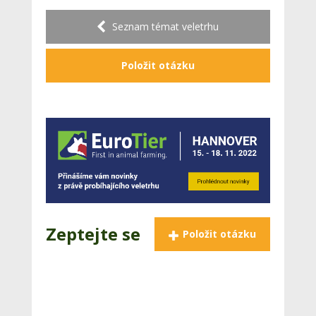
Seznam témat veletrhu
Položit otázku
Zeptejte se
Položit otázku