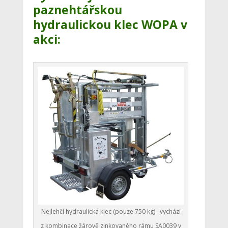
paznehtářskou
hydraulickou klec WOPA
v
akci:
Nejlehčí hydraulická klec (pouze 750 kg) –vychází
z kombinace žárově zinkovaného rámu SA0039 v