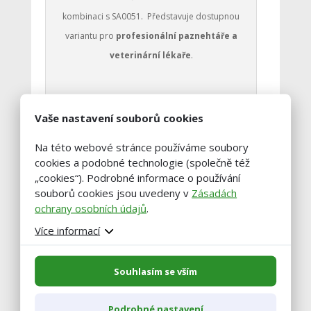
kombinaci s SA0051. Představuje dostupnou
variantu pro
profesionální paznehtáře a
veterinární lékaře
.
Hydraulicky jsou ovládány
Vaše nastavení souborů cookies
následující funkce:
Na této webové stránce používáme soubory
zdvih zadní končetina
cookies a podobné technologie (společně též
„cookies“). Podrobné informace o používání
zdvih přední končetina
souborů cookies jsou uvedeny v
Zásadách
ochrany osobních údajů
.
břišní popruh
Více informací
zadní brána
Souhlasím se vším
transportní náprava
Podrobné nastavení